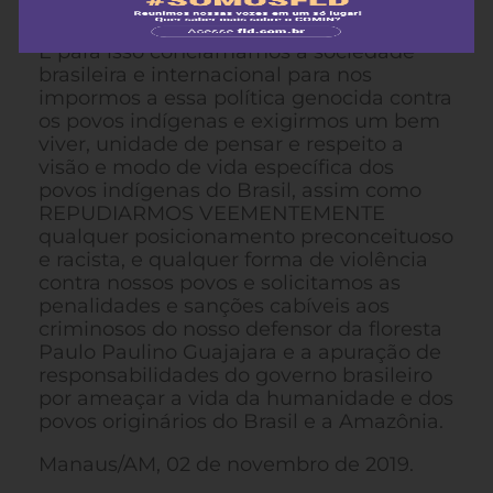
que vem impondo e destruindo aos país.
E para isso conclamamos a sociedade
brasileira e internacional para nos
impormos a essa política genocida contra
os povos indígenas e exigirmos um bem
viver, unidade de pensar e respeito a
visão e modo de vida específica dos
povos indígenas do Brasil, assim como
REPUDIARMOS VEEMENTEMENTE
qualquer posicionamento preconceituoso
e racista, e qualquer forma de violência
contra nossos povos e solicitamos as
penalidades e sanções cabíveis aos
criminosos do nosso defensor da floresta
Paulo Paulino Guajajara e a apuração de
responsabilidades do governo brasileiro
por ameaçar a vida da humanidade e dos
povos originários do Brasil e a Amazônia.
Manaus/AM, 02 de novembro de 2019.