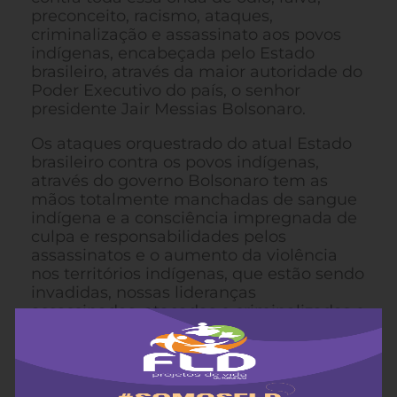
preconceito, racismo, ataques,
criminalização e assassinato aos povos
indígenas, encabeçada pelo Estado
brasileiro, através da maior autoridade do
Poder Executivo do país, o senhor
presidente Jair Messias Bolsonaro.
Os ataques orquestrado do atual Estado
brasileiro contra os povos indígenas,
através do governo Bolsonaro tem as
mãos totalmente manchadas de sangue
indígena e a consciência impregnada de
culpa e responsabilidades pelos
assassinatos e o aumento da violência
nos territórios indígenas, que estão sendo
invadidas, nossas lideranças
assassinadas, atacadas e criminalizadas e
o Estado Brasileiro está sendo conivente,
negligente e deixando os povos
indígenas a mercê dos criminosos com
sua política antí-indígena e ambiental