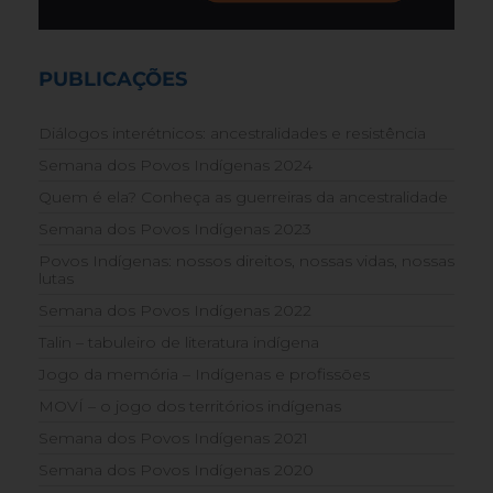
PUBLICAÇÕES
Diálogos interétnicos: ancestralidades e resistência
Semana dos Povos Indígenas 2024
Quem é ela? Conheça as guerreiras da ancestralidade
Semana dos Povos Indígenas 2023
Povos Indígenas: nossos direitos, nossas vidas, nossas
lutas
Semana dos Povos Indígenas 2022
Talin – tabuleiro de literatura indígena
Jogo da memória – Indígenas e profissões
MOVÍ – o jogo dos territórios indígenas
Semana dos Povos Indígenas 2021
Semana dos Povos Indígenas 2020