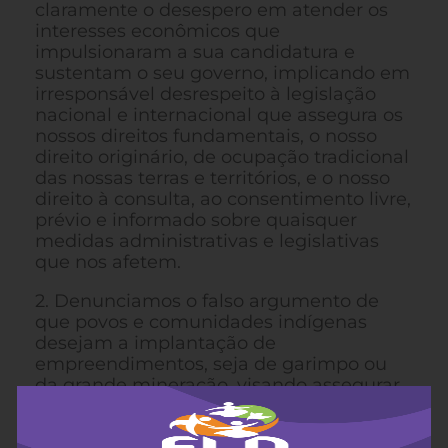
claramente o desespero em atender os
interesses econômicos que
impulsionaram a sua candidatura e
sustentam o seu governo, implicando em
irresponsável desrespeito à legislação
nacional e internacional que assegura os
nossos direitos fundamentais, o nosso
direito originário, de ocupação tradicional
das nossas terras e territórios, e o nosso
direito à consulta, ao consentimento livre,
prévio e informado sobre quaisquer
medidas administrativas e legislativas
que nos afetem.
2. Denunciamos o falso argumento de
que povos e comunidades indígenas
desejam a implantação de
empreendimentos, seja de garimpo ou
da grande mineração, visando assegurar
fantasiosa prosperidade econômica em
seus territórios, sabendo que trata-se de
posicionamentos individuais,