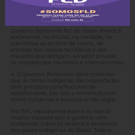
distanciados de interesses coletivos da
maioria dos povos indígenas do país.
3. Repudiamos a manipulação que o
Governo Bolsonaro faz do nosso direito à
autonomia, no intuito, na verdade, de
aderirmos ao projeto de morte, de
entrega dos nossos territórios e das
riquezas que abrigam, ao setor privado,
às corporações nacionais e internacionais.
4. O governo Bolsonaro deve entender
que as terras indígenas são respaldadas
pelo princípio constitucional da
restritividade, por isso a mineração em
terras indígenas é exceção e não regra.
Por fim, repudiamos esse e os outros
muitos ataques que o governo vem
proferindo sobre os direitos e territórios
dos povos indígenas do Brasil. Todo e