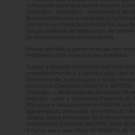
removidos para que possa imperar o pro
minerário, petrolífero, madeireiro e do 
Bolsonaro recorre a medidas jurídico-adm
decretos ou medidas provisórias, que le
forças públicas de segurança, de pistol
os nossos povos e comunidades.
Nesse sentido, o governo atual, em men
indígenas com as seguintes medidas.
Editou a Medida Provisória (MPV) 870/19
reconhecimento e a demarcação das terr
Ministério da Justiça para o então recém
Humanos (Decretos 9660/19 e 9673/19).
entregou a atribuição de demarcar terra
registro – para a Secretaria Especial de
Pecuária e Abastecimento (MAPA), sob 
agronegócio. Para esta secretaria do M
estatal sobre processos de licenciam
essas terras (Decreto 9667/19). Essa afro
a Funai para que retire do Sistema de G