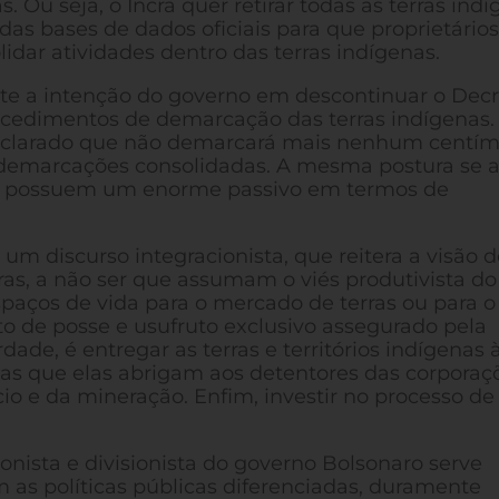
Ou seja, o Incra quer retirar todas as terras ind
s bases de dados oficiais para que proprietários
idar atividades dentro das terras indígenas.
te a intenção do governo em descontinuar o Dec
ocedimentos de demarcação das terras indígenas.
declarado que não demarcará mais nenhum centím
 demarcações consolidadas. A mesma postura se a
ém possuem um enorme passivo em termos de
 discurso integracionista, que reitera a visão 
ras, a não ser que assumam o viés produtivista do
spaços de vida para o mercado de terras ou para o
o de posse e usufruto exclusivo assegurado pela
dade, é entregar as terras e territórios indígenas 
ezas que elas abrigam aos detentores das corporaç
io e da mineração. Enfim, investir no processo de
cionista e divisionista do governo Bolsonaro serve
as políticas públicas diferenciadas, duramente