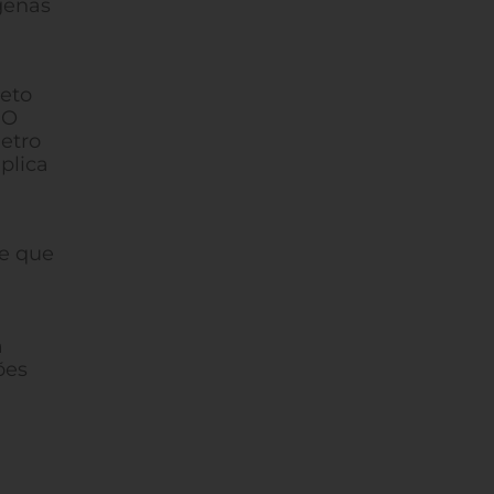
ígenas
reto
 O
etro
plica
de que
à
ões