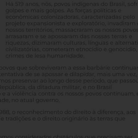
Há 519 anos, nós, povos indígenas do Brasil, so
golpes e mais golpes. As forças políticas e
econômicas colonizadoras, caracterizadas pelo
projeto expansionista e exploratório, invadiram 
nossos territórios, massacraram os nossos povos
arrasaram e se apossaram das nossas terras e
riquezas, dizimaram culturas, línguas e alternat
civilizatórias, cometeram etnocídio e genocídio,
crimes de lesa humanidade.
 povos que sobreviveram a essa barbárie continu
tentativa de se apossar e dilapidar, mais uma vez,
imos preservar ao longo desse período, que passo
pública, da ditadura militar, e no Brasil
e a violência contra os nossos povos continuam, 
de, no atual governo.
88, o reconhecimento do direito à diferença, aos
 tradições e o direito originário às terras que
Somos considerados obstáculos que precisam ser