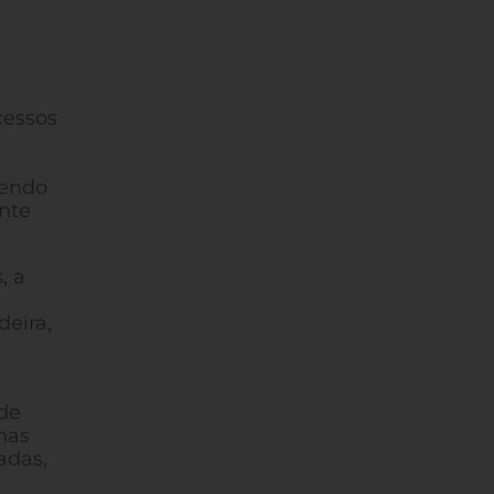
cessos
rendo
nte
, a
deira,
de
nas
adas,