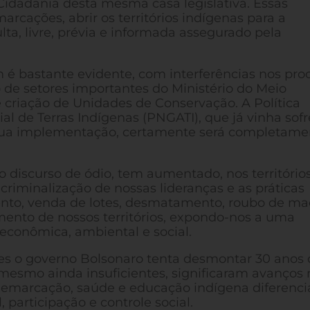
Cidadania desta mesma casa legislativa. Essas
arcações, abrir os territórios indígenas para a
ulta, livre, prévia e informada assegurado pela
 bastante evidente, com interferências nos pro
ção de setores importantes do Ministério do Meio
 criação de Unidades de Conservação. A Política
ial de Terras Indígenas (PNGATI), que já vinha sof
 sua implementação, certamente será completame
o discurso de ódio, tem aumentado, nos territórios
criminalização de nossas lideranças e as práticas
mento, venda de lotes, desmatamento, roubo de ma
ento de nossos territórios, expondo-nos a uma
, econômica, ambiental e social.
s o governo Bolsonaro tenta desmontar 30 anos 
, mesmo ainda insuficientes, significaram avanços 
: demarcação, saúde e educação indígena diferenci
, participação e controle social.