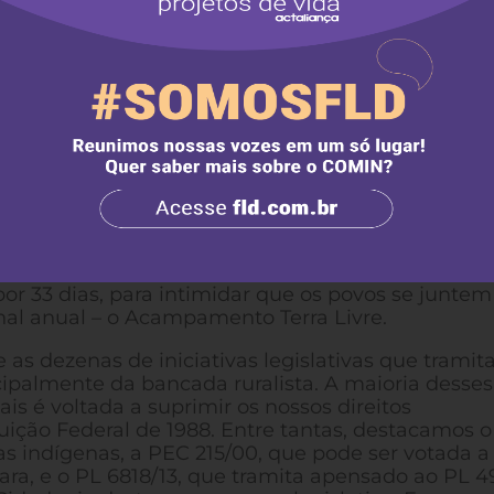
onselho Nacional de Política Indigenista (CNPI).
 inconstitucional Parecer 001/17 da Advocacia G
almente deslegitimado e desqualificado por rece
), no caso Laklanõ (Recurso Extraordinário 1.017.
to pacificado desta Corte acerca da interpretaç
tradicionalmente ocupada.
ar os povos indígenas se materializa dia a dia a
 não apenas em espaços institucionais, mas também 
o nosso direito constitucional de nos manifestar. 
nça Institucional (GSI) ordenou ao Ministro da Jus
acional de Segurança na praça dos Três Poderes e
por 33 dias, para intimidar que os povos se juntem
nal anual – o Acampamento Terra Livre.
as dezenas de iniciativas legislativas que trami
ipalmente da bancada ruralista. A maioria desses
is é voltada a suprimir os nossos direitos
ição Federal de 1988. Entre tantas, destacamos o
as indígenas, a PEC 215/00, que pode ser votada a
a, e o PL 6818/13, que tramita apensado ao PL 4