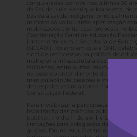
conquistadas por nós nos últimos 30 anos
da Saúde, Luiz Henrique Mandetta, de mu
básica à saúde indígena, principalmente
ministro só voltou atrás após reação c
mobilizados contra essa proposta no Bra
Coordenação Geral de educação Escolar 
juntamente com a Secretaria de Educaçã
(SECADI). No ano em que a ONU celebra 
sinal de retrocessos na política de ed
melhorar a infraestrutura das escolas 
indígenas, entre outras reivindicações 
na base do entendimento do governo de
manipulação de pessoas e instituições 
desrespeita assim a nossa condição de s
Constituição Federal.
Para inviabilizar a participação dos po
fiscalização das políticas públicas que 
publicar, no dia 11 de abril, o Decreto N
limitações para colegiados da administr
grupos, fóruns etc.). Dentre outras ins