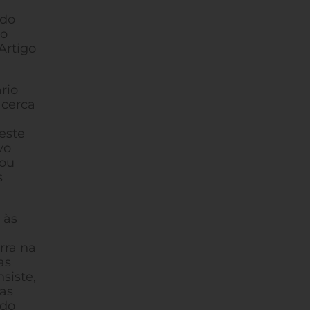
 do
ão
 Artigo
rio
acerca
este
vo
 ou
s
 às
rra na
as
siste,
ras
 do