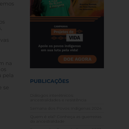
fremos
os
,
ivas
am na
 os
u pela
PUBLICAÇÕES
e se
Diálogos interétnicos:
ancestralidades e resistência
Semana dos Povos Indígenas 2024
Quem é ela? Conheça as guerreiras
da ancestralidade