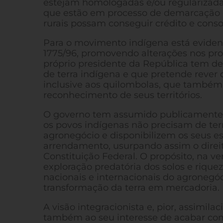
estejam homologadas e/ou regularizadas. 
que estão em processo de demarcação da
rurais possam conseguir crédito e consol
Para o movimento indígena está eviden
1775/96, promovendo alterações nos pr
próprio presidente da República tem 
de terra indígena e que pretende rever
inclusive aos quilombolas, que tamb
reconhecimento de seus territórios.
O governo tem assumido publicamente um
os povos indígenas não precisam de ter
agronegócio e disponibilizem os seus e
arrendamento, usurpando assim o direit
Constituição Federal. O propósito, na ver
exploração predatória dos solos e riqu
nacionais e internacionais do agronegóc
transformação da terra em mercadoria.
A visão integracionista e, pior, assimila
também ao seu interesse de acabar com 