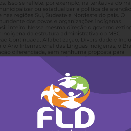
. Isso se reflete, por exemplo, na tentativa do mi
nicipalizar ou estadualizar a política de atençã
 nas regiões Sul, Sudeste e Nordeste do país. O
ontundente dos povos e organizações indígenas
sil inteiro. Nessa mesma direção o governo extin
Indígena da estrutura administrativa do MEC,
o Continuada, Alfabetização, Diversidade e Incl
o Ano Internacional das Línguas Indígenas, o Bra
ucação diferenciada, sem nenhuma proposta para
Indígenas e de promover a formação de professores
do movimento indígena. Essa visão integracionista
 que somos incapazes, e portanto, objetos de
alheias aos nossos povos e organizações. O Gover
ujeitos de direito e a nossa autonomia reiterada 
vos e organizações indígenas na discussão, formula
lhes dizem respeito, o Governo Bolsonaro decidiu
º 9759/19 que “extingue e estabelece diretrizes, reg
ação pública federal” (conselhos, comitês, comiss
tâncias de participação conquistadas pelo movimen