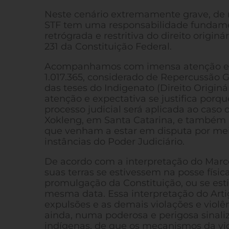
Neste cenário extremamente grave, de mú
STF tem uma responsabilidade fundamen
retrógrada e restritiva do direito originá
231 da Constituição Federal.
Acompanhamos com imensa atenção e ex
1.017.365, considerado de Repercussão G
das teses do Indigenato (Direito Origin
atenção e expectativa se justifica porq
processo judicial será aplicada ao caso
Xokleng, em Santa Catarina, e também a
que venham a estar em disputa por mei
instâncias do Poder Judiciário.
De acordo com a interpretação do Marco
suas terras se estivessem na posse físic
promulgação da Constituição, ou se esti
mesma data. Essa interpretação do Artig
expulsões e as demais violações e violê
ainda, numa poderosa e perigosa sinaliza
indígenas, de que os mecanismos da viol