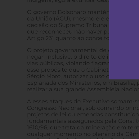
indígena, agora extintas, destaca-se o C
O governo Bolsonaro mantém em vigor o
da União (AGU), mesmo ele estando tot
decisão do Supremo Tribunal Federal (STF
que reconheceu não haver posicionamen
Artigo 231 quanto ao conceito de terra 
O projeto governamental de querer dizim
negar, inclusive, o direito de ir e vir
vias públicas, violando flagrantemente 
esse propósito que o Gabinete de Segura
Sérgio Moro, autorizar o uso da Força N
Esplanada dos Ministérios, em Brasília, 
realizar a sua grande Assembleia Nacio
A esses ataques do Executivo somam-se 
Congresso Nacional, sob comando princ
projetos de lei ou emendas constituciona
fundamentais assegurados pela Constitu
1610/96, que trata da mineração em terr
qualquer momento no plenário da Câmar