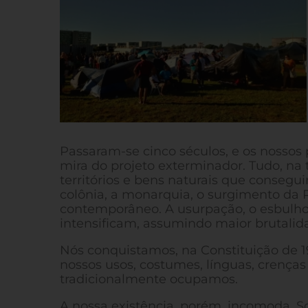
Passaram-se cinco séculos, e os nossos
mira do projeto exterminador. Tudo, na 
territórios e bens naturais que consegu
colônia, a monarquia, o surgimento da Re
contemporâneo. A usurpação, o esbulho 
intensificam, assumindo maior brutalida
Nós conquistamos, na Constituição de 19
nossos usos, costumes, línguas, crenças e
tradicionalmente ocupamos.
A nossa existência, porém, incomoda. 