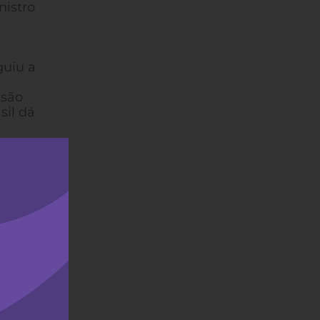
nistro
o
guiu a
usão
sil dá
 está
no
pela
ção e
ras e
ões,
to