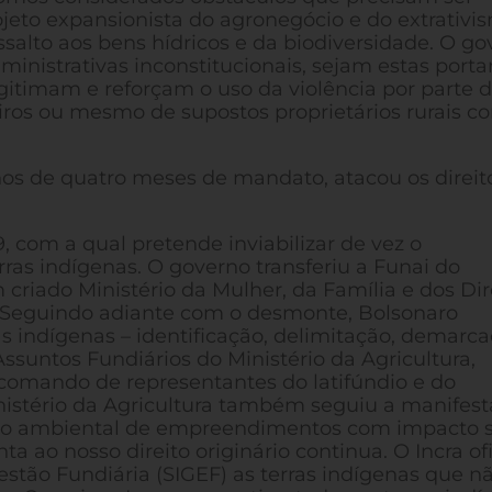
jeto expansionista do agronegócio e do extrativi
assalto aos bens hídricos e da biodiversidade. O g
inistrativas inconstitucionais, sejam estas portar
gitimam e reforçam o uso da violência por parte 
eiros ou mesmo de supostos proprietários rurais co
os de quatro meses de mandato, atacou os direit
, com a qual pretende inviabilizar de vez o
as indígenas. O governo transferiu a Funai do
 criado Ministério da Mulher, da Família e dos Dir
 Seguindo adiante com o desmonte, Bolsonaro
s indígenas – identificação, delimitação, demarc
 Assuntos Fundiários do Ministério da Agricultura,
comando de representantes do latifúndio e do
inistério da Agricultura também seguiu a manifes
ento ambiental de empreendimentos com impacto 
nta ao nosso direito originário continua. O Incra of
estão Fundiária (SIGEF) as terras indígenas que n