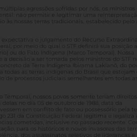
ltiplas agressões sofridas por nós, os ministros
tal: não permitir e legitimar uma reinterpretaç
rio às nossas terras tradicionais, estabelecido pelo
pectativa o julgamento do Recurso Extraordiná
eral, por meio do qual o STF definirá sua posição 
ário) ou do Fato Indígena (Marco Temporal). Nossa
ue a decisão a ser tomada pelos ministros do STF n
 concreto da Terra Indígena Ibirama Laklanõ, do po
 todas as terras indígenas do Brasil que estejam
o de processos judiciais semelhantes em todas a
 Temporal, nossos povos somente teriam direitos
a delas no dia 05 de outubro de 1988, data da
vessem em conflito de fato ou possessório pela te
o 231 da Constituição Federal legitima e legaliza 
ncias cometidas, inclusive no passado recente. Con
ção, para os históricos e novos invasores das ter
ência, dos assassinatos seletivos de lideranças e