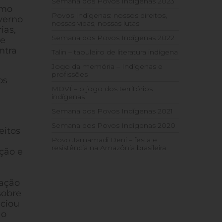
Semana dos Povos Indígenas 2023
smo
Povos Indígenas: nossos direitos,
overno
nossas vidas, nossas lutas
ias,
Semana dos Povos Indígenas 2022
de
ntra
Talin – tabuleiro de literatura indígena
Jogo da memória – Indígenas e
profissões
os
MOVÍ – o jogo dos territórios
indígenas
Semana dos Povos Indígenas 2021
Semana dos Povos Indígenas 2020
eitos
Povo Jamamadi Deni – festa e
resistência na Amazônia brasileira
ação e
tação
sobre
iciou
ão