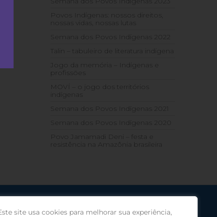
ção
Semana dos Povos Indígenas 2023
J.
Povos Indígenas: nossos direitos,
nossas vidas, nossas lutas
Semana dos Povos Indígenas 2022
Talin – tabuleiro de literatura indígena
Jogo da memória – Indígenas e
profissões
MOVÍ – o jogo dos territórios
indígenas
Semana dos Povos Indígenas 2021
Semana dos Povos Indígenas 2020
Povo Jamamadi Deni – festa e
resistência na Amazônia brasileira
Este site usa cookies para melhorar sua experiência,