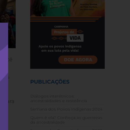
. Até
ades
PUBLICAÇÕES
ue
be à
Diálogos interétnicos:
a para
ancestralidades e resistência
Semana dos Povos Indígenas 2024
Quem é ela? Conheça as guerreiras
na
da ancestralidade