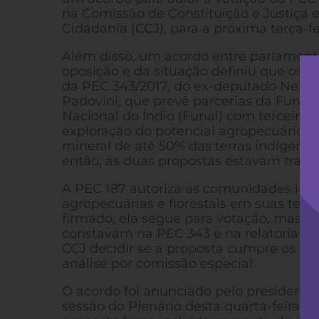
na Comissão de Constituição e Justiça 
Cidadania (CCJ), para a próxima terça-fei
Além disso, um acordo entre parlament
oposição e da situação definiu que os di
da PEC 343/2017, do ex-deputado Nelso
Padovini, que prevê parcerias da Fund
Nacional do Índio (Funai) com terceiros
exploração do potencial agropecuário, h
mineral de até 50% das terras indígenas,
então, as duas propostas estavam tram
A PEC 187 autoriza as comunidades indíg
agropecuárias e florestais em suas ter
firmado, ela segue para votação, mas s
constavam na PEC 343 e na relatoria do
CCJ decidir se a proposta cumpre os req
análise por comissão especial.
O acordo foi anunciado pelo presidente 
sessão do Plenário desta quarta-feira (2