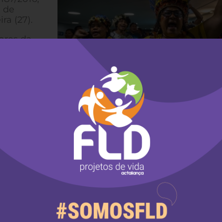
e de
ra (27).
ares da
spositivos
n
ação
 para
ídrico e
 não poderão ser inseridos no relatório da PEC 187
itando em conjunto.
enas a “praticar os atos necessários” para ativid
ras e comercialização da produção. Com o acordo
em os ataques aos direitos dos povos indígenas q
 deputado ruralista Alceu Moreira (PMDB-RS). Ca
uisitos constitucionais e pode, assim, ser admitid
da CCJ, deputado Felipe Franscischini (PSL-PR), 
1). Desde cedo, ruralistas pressionaram para que a