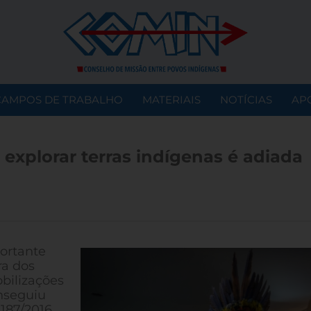
CAMPOS DE TRABALHO
MATERIAIS
NOTÍCIAS
AP
explorar terras indígenas é adiada
ortante
ra dos
bilizações
onseguiu
187/2016,