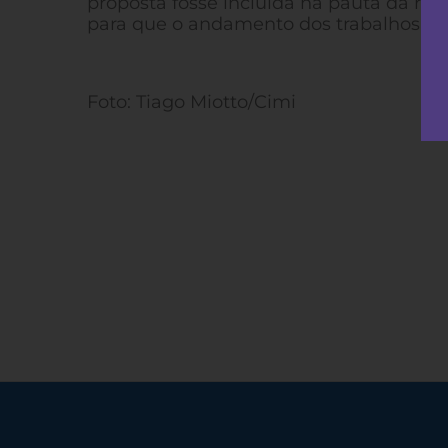
proposta fosse incluída na pauta da re
para que o andamento dos trabalhos no
Foto: Tiago Miotto/Cimi