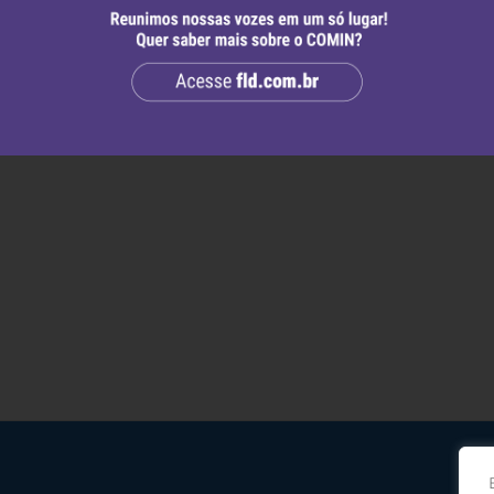
união da comissão. Já a oposição promoveu obstru
 Plenário impedisse a retomada da reunião da CC