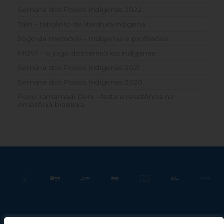
Semana dos Povos Indígenas 2022
Talin – tabuleiro de literatura indígena
Jogo da memória – Indígenas e profissões
MOVÍ – o jogo dos territórios indígenas
Semana dos Povos Indígenas 2021
Semana dos Povos Indígenas 2020
Povo Jamamadi Deni – festa e resistência na
Amazônia brasileira