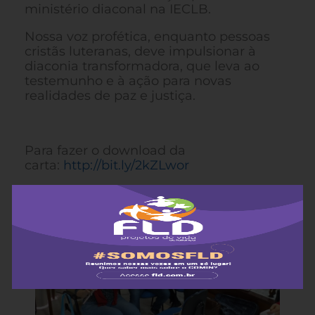
ministério diaconal na IECLB.
Nossa voz profética, enquanto pessoas
cristãs luteranas, deve impulsionar à
diaconia transformadora, que leva ao
testemunho e à ação para novas
realidades de paz e justiça.
Para fazer o download da
carta:
http://bit.ly/2kZLwor