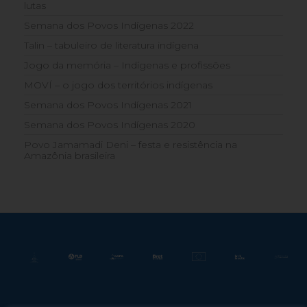
lutas
Semana dos Povos Indígenas 2022
Talin – tabuleiro de literatura indígena
Jogo da memória – Indígenas e profissões
MOVÍ – o jogo dos territórios indígenas
Semana dos Povos Indígenas 2021
Semana dos Povos Indígenas 2020
Povo Jamamadi Deni – festa e resistência na
Amazônia brasileira