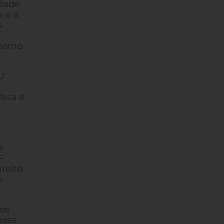
idade
s e a
s
 como
U
fesa e
a
F
ireito
o
os
esse