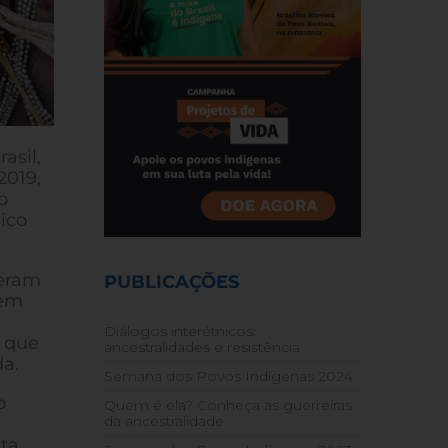
asil,
2019,
o
ico
zeram
PUBLICAÇÕES
 em
Diálogos interétnicos:
e que
ancestralidades e resistência
da.
Semana dos Povos Indígenas 2024
o
Quem é ela? Conheça as guerreiras
da ancestralidade
ta,