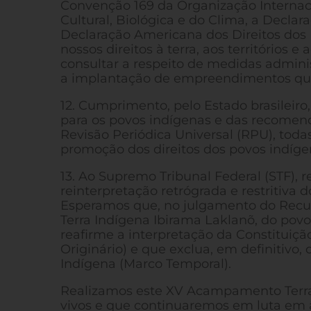
Convenção 169 da Organização Internaci
Cultural, Biológica e do Clima, a Decla
Declaração Americana dos Direitos dos 
nossos direitos à terra, aos territórios 
consultar a respeito de medidas adminis
a implantação de empreendimentos que
12. Cumprimento, pelo Estado brasileir
para os povos indígenas e das recomen
Revisão Periódica Universal (RPU), todas
promoção dos direitos dos povos indígen
13. Ao Supremo Tribunal Federal (STF),
reinterpretação retrógrada e restritiva do
Esperamos que, no julgamento do Recurs
Terra Indígena Ibirama Laklanõ, do pov
reafirme a interpretação da Constituição
Originário) e que exclua, em definitivo,
Indígena (Marco Temporal).
Realizamos este XV Acampamento Terra 
vivos e que continuaremos em luta em âm