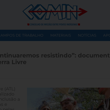
CAMPOS DE TRABALHO
MATERIAIS
NOTÍCIAS
AP
ontinuaremos resistindo”: documen
rra Livre
e (ATL)
alizado
nclusão a
s e
o pelas