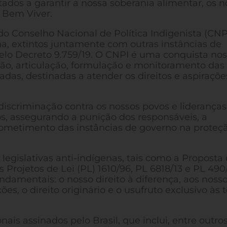
tados a garantir a nossa soberania alimentar, os n
 Bem Viver.
do Conselho Nacional de Política Indigenista (CNP
a, extintos juntamente com outras instâncias de
 pelo Decreto 9.759/19. O CNPI é uma conquista no
ão, articulação, formulação e monitoramento das
iadas, destinadas a atender os direitos e aspiraçõ
 discriminação contra os nossos povos e lideranças
os, assegurando a punição dos responsáveis, a
ometimento das instâncias de governo na proteç
 legislativas anti-indígenas, tais como a Proposta
Projetos de Lei (PL) 1610/96, PL 6818/13 e PL 490/
undamentais: o nosso direito à diferença, aos noss
ões, o direito originário e o usufruto exclusivo às t
nais assinados pelo Brasil, que inclui, entre outros