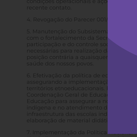
condições operacionais e ações de prote
recente contato.
4. Revogação do Parecer 001/2017 da Ad
5. Manutenção do Subsistema de Saúde I
com o fortalecimento da Secretaria Espe
participação e do controle social efeti
necessárias para realização da VI Conf
posição contrária a quaisquer tentativa
saúde dos nossos povos.
6. Efetivação da política de educação e
assegurando a implementação das 25 p
territórios etnoeducacionais. Recompor 
Coordenação Geral de Educação Escolar 
Educação para assegurar a nossa incidê
indígena e no atendimento das nossas
infraestrutura das escolas indígenas, a
elaboração de material didático diferen
7. Implementação da Política Nacional d