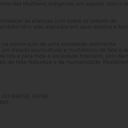
archa das Mulheres Indígenas, em agosto, com o 
talecer as alianças com todos os setores da
também têm sido atacados em seus direitos e fo
o na construção de uma sociedade realmente
or um Estado pluricultural e multiétnico de fato e d
ra nós e para toda a sociedade brasileira, pelo Be
ções, da Mãe Natureza e da Humanidade. Resistire
DO BRASIL (APIB)
NI)