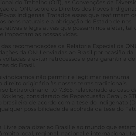
onal do Trabalho (OIT), as Convenções da Divers
ração da ONU sobre os Direitos dos Povos Indígena
Povos Indígenas. Tratados esses que reafirmam o
e aos bens naturais e a obrigação do Estado de nos
trativas e legislativas que possam nos afetar, tal
 impactam as nossas vidas.
o, das recomendações da Relatoria Especial da ON
dações da ONU enviadas ao Brasil por ocasião da
 voltadas a evitar retrocessos e para garantir a de
as do Brasil.
 reivindicamos não permitir e legitimar nenhuma
 direito originário às nossas terras tradicionais.
o Extraordinário 1.017.365, relacionado ao caso d
o Xokleng, considerado de Repercussão Geral, o ST
 brasileira de acordo com a tese do Indigenato (D
 qualquer possibilidade de acolhida da tese do Fat
Livre para dizer ao Brasil e ao mundo que estam
bito local, regional, nacional e internacional. N