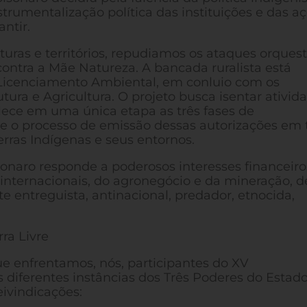
rumentalização política das instituições e das a
ntir.
lturas e territórios, repudiamos os ataques orques
ontra a Mãe Natureza. A bancada ruralista está
 Licenciamento Ambiental, em conluio com os
tura e Agricultura. O projeto busca isentar ativid
lece em uma única etapa as três fases de
e o processo de emissão dessas autorizações em 
erras Indígenas e seus entornos.
onaro responde a poderosos interesses financeiro
 internacionais, do agronegócio e da mineração, d
e entreguista, antinacional, predador, etnocida,
ra Livre
ue enfrentamos, nós, participantes do XV
 diferentes instâncias dos Três Poderes do Estad
eivindicações: