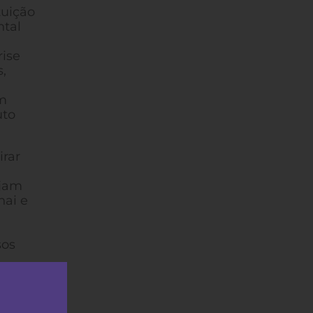
tuição
ntal
rise
,
am
uto
irar
ejam
nai e
sos
itado.