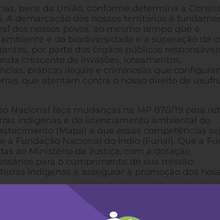
enas, bens da União, conforme determina a Consti
96. A demarcação dos nossos territórios é fundame
tural dos nossos povos, ao mesmo tempo que é
 ambiente e da biodiversidade e a superação da c
rantes, por parte dos órgãos públicos responsáveis
onda crescente de invasões, loteamentos,
ias, práticas ilegais e criminosas que configur
ras, que atentam contra o nosso direito de usufr
so Nacional faça mudanças na MP 870/19 para ret
ras indígenas e de licenciamento ambiental do
Abastecimento (Mapa) e que essas competências s
) e à Fundação Nacional do Índio (Funai). Que a Fu
das ao Ministério da Justiça, com a dotação
cessários para o cumprimento de sua missão
 terras indígenas e assegurar a promoção dos nos
solados de se manterem nessa condição seja respe
tidas pelo Estado brasileiro com o reforço das