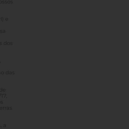
ossos
I) e
ssa
es dos
,
ão das
 de
17,
os
erras
, a