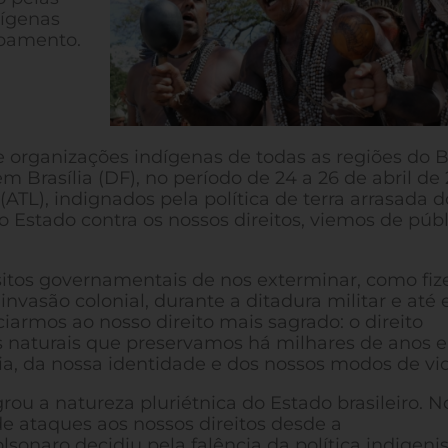
dígenas
mpamento.
e organizações indígenas de todas as regiões do Br
 Brasília (DF), no período de 24 a 26 de abril de 
TL), indignados pela política de terra arrasada d
 Estado contra os nossos direitos, viemos de públ
sitos governamentais de nos exterminar, como fi
invasão colonial, durante a ditadura militar e até
armos ao nosso direito mais sagrado: o direito
bens naturais que preservamos há milhares de anos 
ia, da nossa identidade e dos nossos modos de vi
rou a natureza pluriétnica do Estado brasileiro. N
e ataques aos nossos direitos desde a
sonaro decidiu pela falência da política indigenis