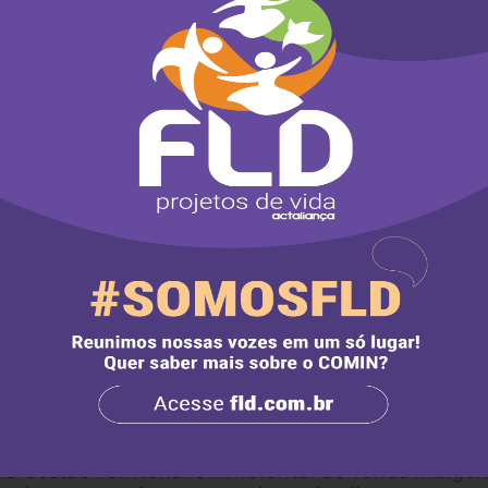
ção aos territórios ocupados por povos isolados e
vocacia Geral da União (AGU).
ndígena do SUS, que é de responsabilidade feder
cial de Saúde Indígena (Sesai), a garantia da
vo e autônomo dos nossos povos e as condições
erência Nacional de Saúde Indígena. Reiteramos a
s de municipalizar ou estadualizar o atendimento 
scolar indígena diferenciada e com qualidade,
ropostas da segunda Conferência Nacional e dos
as condições e espaços institucionais, a exemplo 
Indígena, na estrutura administrativa do Ministér
ncia na formulação da política de educação escol
 demandas que envolvem, por exemplo, a melhori
 formação e contratação dos professores indígenas,
ciado.
e Gestão Territorial e Ambiental de Terras Indíge