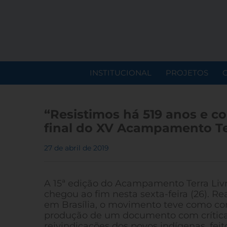
INSTITUCIONAL
PROJETOS
“Resistimos há 519 anos e c
final do XV Acampamento Te
27 de abril de 2019
A 15ª edição do Acampamento Terra Livr
chegou ao fim nesta sexta-feira (26). Re
em Brasília, o movimento teve como co
produção de um documento com crítica
reivindicações dos povos indígenas, feit