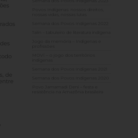
Semana dos Povos Indígenas 2023
ções
Povos Indígenas: nossos direitos,
nossas vidas, nossas lutas
trados
Semana dos Povos Indígenas 2022
Talin – tabuleiro de literatura indígena
Jogo da memória – Indígenas e
ades
profissões
MOVÍ – o jogo dos territórios
todo
indígenas
Semana dos Povos Indígenas 2021
s, de
Semana dos Povos Indígenas 2020
entre
Povo Jamamadi Deni – festa e
resistência na Amazônia brasileira
o