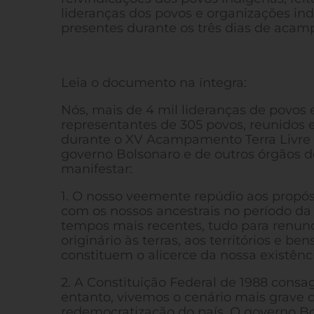
lideranças dos povos e organizações in
presentes durante os três dias de aca
Leia o documento na íntegra:
Nós, mais de 4 mil lideranças de povos 
representantes de 305 povos, reunidos em
durante o XV Acampamento Terra Livre (A
governo Bolsonaro e de outros órgãos do
manifestar:
1. O nosso veemente repúdio aos propó
com os nossos ancestrais no período da 
tempos mais recentes, tudo para renunci
originário às terras, aos territórios e 
constituem o alicerce da nossa existênc
2. A Constituição Federal de 1988 consag
entanto, vivemos o cenário mais grave d
redemocratização do país. O governo Bol