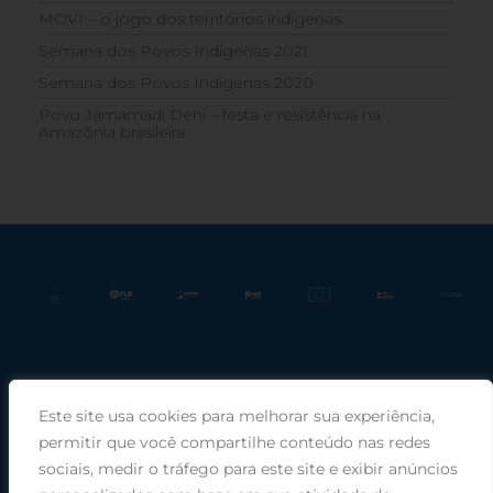
MOVÍ – o jogo dos territórios indígenas
Semana dos Povos Indígenas 2021
Semana dos Povos Indígenas 2020
Povo Jamamadi Deni – festa e resistência na
Amazônia brasileira
Este site usa cookies para melhorar sua experiência,
Praça Rui Barbosa, 220, sala 66, Porto Alegre, RS, 90030-100 |
permitir que você compartilhe conteúdo nas redes
sociais, medir o tráfego para este site e exibir anúncios
Telefone: (51) 99949-1120