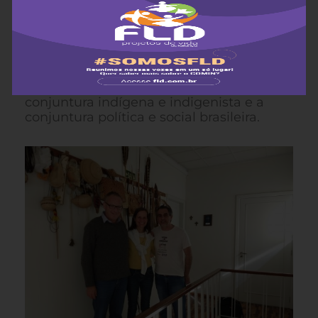
tema da incorporação com FLD, e
também o relato a respeito da parceria
entre o campo de trabalho no noroeste
do Rio Grande do Sul, na Terra Indígena
Guarita, e o Decanato Sulzbach-
Rosenberg. Demais temas ainda foram a
conjuntura indígena e indigenista e a
conjuntura política e social brasileira.