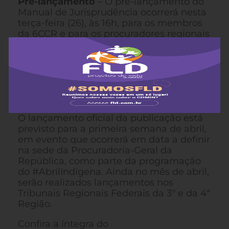
Pré-lançamento
– O pré-lançamento do
Manual de Jurisprudência ocorrerá nesta
terça-feira (26), às 16h, para os membros
da 6CCR e para os procuradores regionais
da República que atuam na temática, em
evento restrito. A obra também será
apresentada, em caráter especial, na
sexta-feira (22), durante o IV Fórum
Jurídico Escola de Magistratura Federal
da 1ª Região, em Belo Horizonte (MG).
O lançamento oficial da publicação está
previsto para a primeira semana de abril,
em evento que ocorrerá em data a definir
na sede da Procuradoria-Geral da
República, como parte da programação
do #AbrilIndígena. Ainda no mês de abril,
serão realizados lançamentos nos
Tribunais Regionais Federais da 3º e da 4ª
Região.
Confira a íntegra do