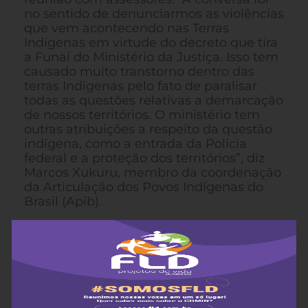
no sentido de denunciarmos as violências
que vem acontecendo nas Terras
Indígenas em virtude do decreto que tira
a Funai do Ministério da Justiça. Isso tem
causado muito transtorno dentro das
terras Indígenas pelo fato de paralisar
todas as questões relativas a demarcação
de nossos territórios. O ministério tem
outras atribuições a respeito da questão
indígena, como a entrada da Polícia
federal e a proteção dos territórios”, diz
Marcos Xukuru, membro da coordenação
da Articulação dos Povos Indígenas do
Brasil (Apib).
Apesar de Sergio Moro não receber as
lideranças pessoalmente, em reunião os
representantes da pasta se
comprometeram a dialogar com as
organizações indígenas sobre suas
reivindicações. “O Ministério de