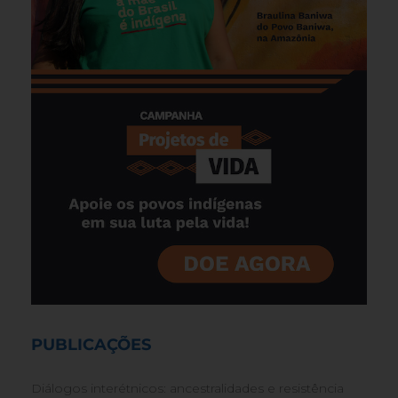
PUBLICAÇÕES
Diálogos interétnicos: ancestralidades e resistência