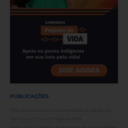
PUBLICAÇÕES
Diálogos interétnicos: ancestralidades e resistência
Semana dos Povos Indígenas 2024
Quem é ela? Conheça as guerreiras da ancestralidade