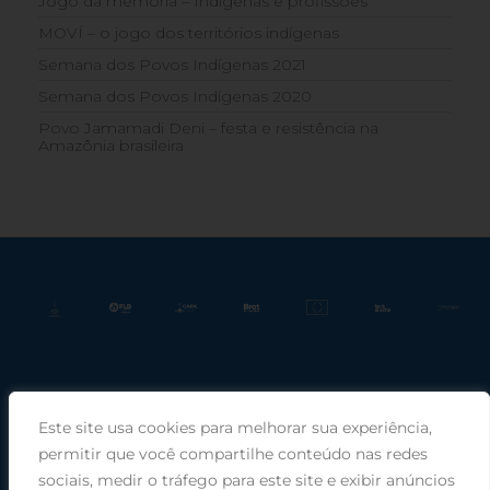
Jogo da memória – Indígenas e profissões
MOVÍ – o jogo dos territórios indígenas
Semana dos Povos Indígenas 2021
Semana dos Povos Indígenas 2020
Povo Jamamadi Deni – festa e resistência na
Amazônia brasileira
Este site usa cookies para melhorar sua experiência,
Praça Rui Barbosa, 220, sala 66, Porto Alegre, RS, 90030-100 |
permitir que você compartilhe conteúdo nas redes
sociais, medir o tráfego para este site e exibir anúncios
Telefone: (51) 99949-1120