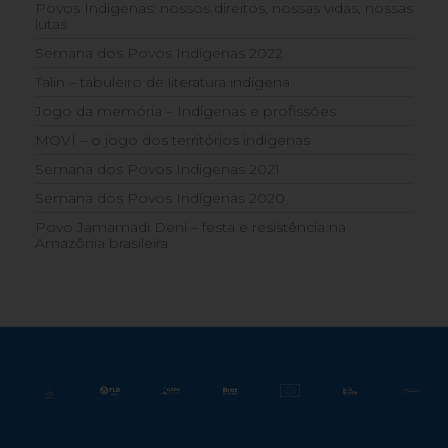
Povos Indígenas: nossos direitos, nossas vidas, nossas
lutas
Semana dos Povos Indígenas 2022
Talin – tabuleiro de literatura indígena
Jogo da memória – Indígenas e profissões
MOVÍ – o jogo dos territórios indígenas
Semana dos Povos Indígenas 2021
Semana dos Povos Indígenas 2020
Povo Jamamadi Deni – festa e resistência na
Amazônia brasileira