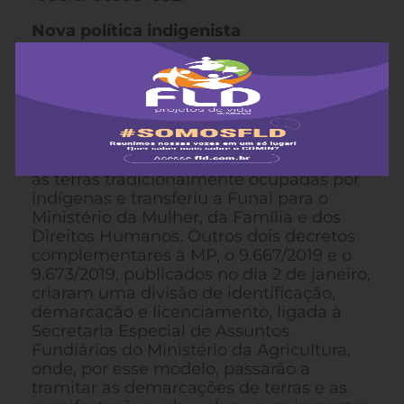
Nova política indigenista
A MP 870/2019, publicada em edição
especial do Diário Oficial da União no
primeiro dia do novo governo, transferiu
do Ministério da Justiça para o Ministério
da Agricultura a competência para
identificar, delimitar, demarcar e registrar
as terras tradicionalmente ocupadas por
indígenas e transferiu a Funai para o
Ministério da Mulher, da Família e dos
Direitos Humanos. Outros dois decretos
complementares à MP, o 9.667/2019 e o
9.673/2019, publicados no dia 2 de janeiro,
criaram uma divisão de identificação,
demarcação e licenciamento, ligada à
Secretaria Especial de Assuntos
Fundiários do Ministério da Agricultura,
onde, por esse modelo, passarão a
tramitar as demarcações de terras e as