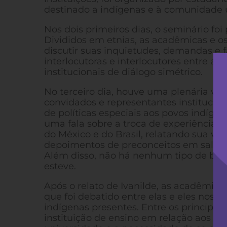
destinado a indígenas e à comunidade u
Nos dois primeiros dias, o seminário f
Divididos em etnias, as acadêmicas e 
discutir suas inquietudes, demandas e 
interlocutoras e interlocutores entre a
institucionais de diálogo simétrico.
No terceiro dia, houve uma plenária vol
convidados e representantes institucion
de políticas especiais aos povos indígen
uma fala sobre a troca de experiência e
do México e do Brasil, relatando sua vis
depoimentos de preconceitos em sala de
Além disso, não há nenhum tipo de bene
esteve.
Após o relato de Ivanilde, as acadêmic
que foi debatido entre elas e eles nos 
indígenas presentes. Entre os principais
instituição de ensino em relação aos p