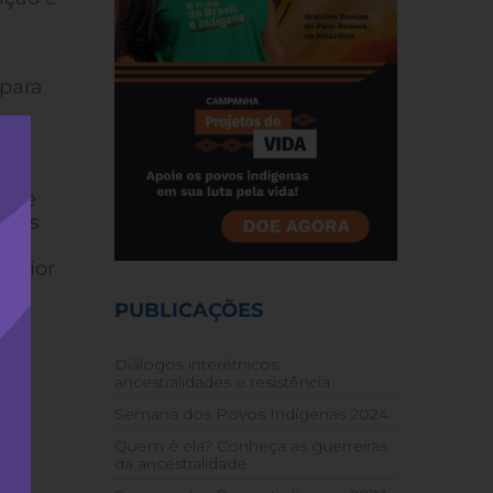
 para
aços
as e
ções
fez
perior
PUBLICAÇÕES
s.
la
Diálogos interétnicos:
ancestralidades e resistência
m o
Semana dos Povos Indígenas 2024
Quem é ela? Conheça as guerreiras
da ancestralidade