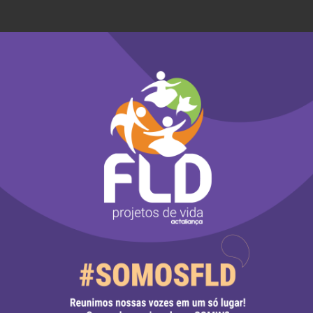
ordenadora do Programa de Pós-graduação em Dire
 Humanos da UNISINOS
epercussão geral no Recurso Extraordinário nº 1017
ma de Pós-graduação em Direitos da UNISINOS e
os da UNISINOS
 na Universidade Federal do Rio Grande do Sul (
 na Universidade Federal de Santa Maria (UFSM)