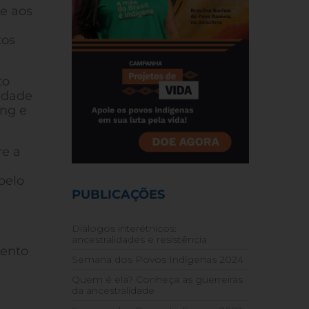
te aos
tos
to
edade
ang e
re a
pelo
PUBLICAÇÕES
Diálogos interétnicos:
ancestralidades e resistência
vento
Semana dos Povos Indígenas 2024
Quem é ela? Conheça as guerreiras
da ancestralidade