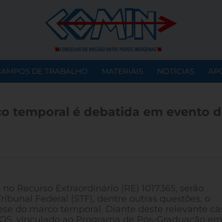
CAMPOS DE TRABALHO
MATERIAIS
NOTÍCIAS
AP
co temporal é debatida em evento 
no Recurso Extraordinário (RE) 1017365, serão
ibunal Federal (STF), dentre outras questões, o
ese do marco temporal. Diante deste relevante cas
OS, vinculado ao Programa de Pós-Graduação e