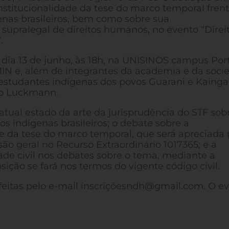
nstitucionalidade da tese do marco temporal fren
genas brasileiros, bem como sobre sua
supralegal de direitos humanos, no evento “Direi
.
, dia 13 de junho, às 18h, na UNISINOS campus Por
MIN e, além de integrantes da academia e da soci
e estudantes indígenas dos povos Guarani e Kaing
ro Luckmann.
tual estado da arte da jurisprudência do STF sob
vos indígenas brasileiros; o debate sobre a
e da tese do marco temporal, que será apreciada 
o geral no Recurso Extraordinário 1017365; e a
de civil nos debates sobre o tema, mediante a
ição se fará nos termos do vigente código civil.
eitas pelo e-mail inscriçõ
esndh@gmail.com
. O e