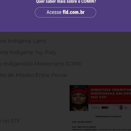
ovos indígenas no Brasil e o papel das organizaç
o Social na Universidade Federal do Rio Grande do
erra Indígena Lami
rra Indígena Yvy Poty
Indigenista Missionário (CIMI)
o de Missão Entre Povos
e no STF