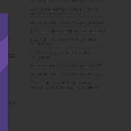
Semana dos Povos Indígenas 2023
Povos Indígenas: nossos direitos,
nossas vidas, nossas lutas
Semana dos Povos Indígenas 2022
Talin – tabuleiro de literatura indígena
itos
Jogo da memória – Indígenas e
profissões
MOVÍ – o jogo dos territórios
365/SC
indígenas
Semana dos Povos Indígenas 2021
Semana dos Povos Indígenas 2020
Povo Jamamadi Deni – festa e
resistência na Amazônia brasileira
UFRGS)