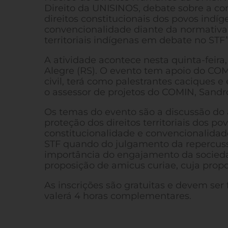
Direito da UNISINOS, debate sobre a co
direitos constitucionais dos povos indí
convencionalidade diante da normativa 
territoriais indígenas em debate no STF”
A atividade acontece nesta quinta-feira
Alegre (RS). O evento tem apoio do CO
civil, terá como palestrantes caciques 
o assessor de projetos do COMIN, Sand
Os temas do evento são a discussão do a
proteção dos direitos territoriais dos po
constitucionalidade e convencionalidad
STF quando do julgamento da repercussã
importância do engajamento da socieda
proposição de amicus curiae, cuja propos
As inscrições são gratuitas e devem ser f
valerá 4 horas complementares.