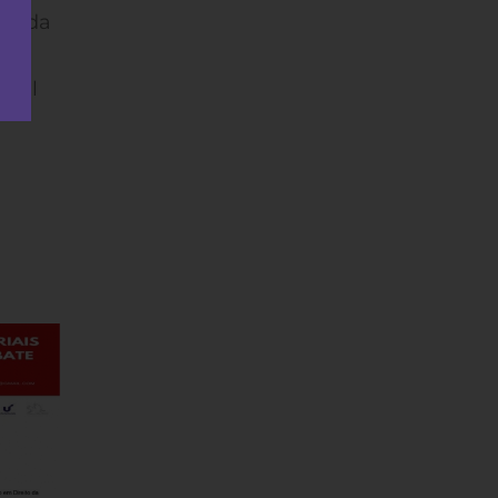
ões da
 Sul