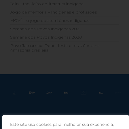
Talin – tabuleiro de literatura indígena
Jogo da memória – Indígenas e profissões
MOVÍ – o jogo dos territórios indígenas
Semana dos Povos Indígenas 2021
Semana dos Povos Indígenas 2020
Povo Jamamadi Deni – festa e resistência na
Amazônia brasileira
Este site usa cookies para melhorar sua experiência,
Praça Rui Barbosa, 220, sala 66, Porto Alegre, RS, 90030-100 |