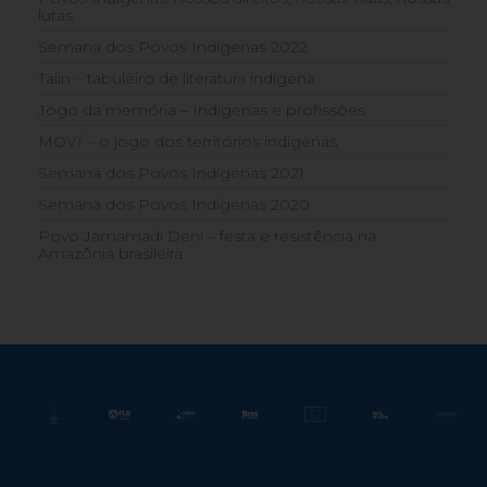
lutas
Semana dos Povos Indígenas 2022
Talin – tabuleiro de literatura indígena
Jogo da memória – Indígenas e profissões
MOVÍ – o jogo dos territórios indígenas
Semana dos Povos Indígenas 2021
Semana dos Povos Indígenas 2020
Povo Jamamadi Deni – festa e resistência na
Amazônia brasileira