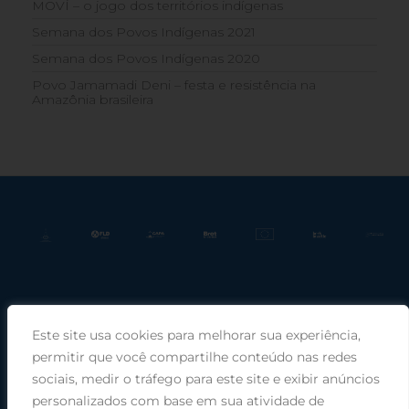
MOVÍ – o jogo dos territórios indígenas
Semana dos Povos Indígenas 2021
Semana dos Povos Indígenas 2020
Povo Jamamadi Deni – festa e resistência na
Amazônia brasileira
Este site usa cookies para melhorar sua experiência,
Praça Rui Barbosa, 220, sala 66, Porto Alegre, RS, 90030-100 |
permitir que você compartilhe conteúdo nas redes
sociais, medir o tráfego para este site e exibir anúncios
Telefone: (51) 99949-1120
personalizados com base em sua atividade de