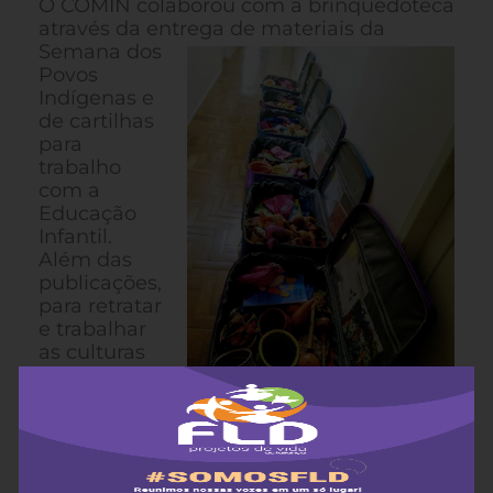
O COMIN colaborou com a brinquedoteca
através da entrega de materiais
da
Semana dos
Povos
Indígenas e
de cartilhas
para
trabalho
com a
Educação
Infantil.
Além das
publicações,
para retratar
e trabalhar
as culturas
indígenas e
africana, as
malas
carregam artesanatos feitos pelas
comunidades indígenas Guarani e
Kaingang, como cestos, colares,