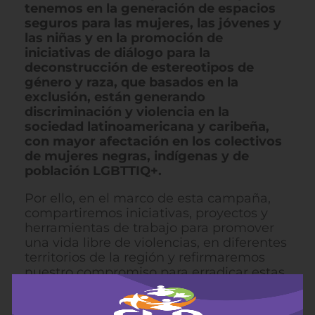
tenemos en la generación de espacios
seguros para las mujeres, las jóvenes y
las niñas y en la promoción de
iniciativas de diálogo para la
deconstrucción de estereotipos de
género y raza, que basados en la
exclusión, están generando
discriminación y violencia en la
sociedad latinoamericana y caribeña,
con mayor afectación en los colectivos
de mujeres negras, indígenas y de
población LGBTTIQ+.
Por ello, en el marco de esta campaña,
compartiremos iniciativas, proyectos y
herramientas de trabajo para promover
una vida libre de violencias, en diferentes
territorios de la región y refirmaremos
nuestro compromiso para erradicar estas
violencias.
Las
experiencias y reflexiones
serán compartidas en redes sociales,