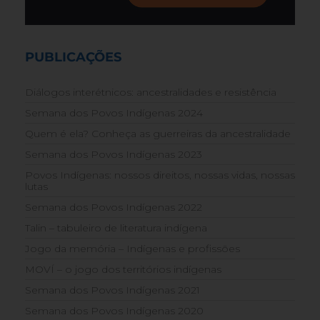
PUBLICAÇÕES
Diálogos interétnicos: ancestralidades e resistência
Semana dos Povos Indígenas 2024
Quem é ela? Conheça as guerreiras da ancestralidade
Semana dos Povos Indígenas 2023
Povos Indígenas: nossos direitos, nossas vidas, nossas
lutas
Semana dos Povos Indígenas 2022
Talin – tabuleiro de literatura indígena
Jogo da memória – Indígenas e profissões
MOVÍ – o jogo dos territórios indígenas
Semana dos Povos Indígenas 2021
Semana dos Povos Indígenas 2020