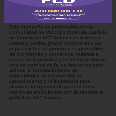
con el hashtag
#ActuandoUnidas
y
están actualmente disponibles el sitio
web: www.actuandounidas.org. Mayor
información en:
cdpgenero@gmail.com
Esta campaña es promovida por la
Comunidad de Práctica (CoP) de Justicia
de Género de ACT Alianza en América
Latina y Caribe, grupo conformado por
especialistas en género y responsables
de programas y proyectos, quienes a
través de la práctica y la reflexión desde
una perpectiva de fe, se han propuesto
animar el fortalecimiento de
capacidades, la producción de
conocimiento y la incidencia para
alcanzar la equidad de género en la
región en articulación con la secretaria
global de ACT Alianza.
——————–