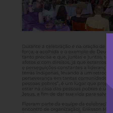
Durante a celebração e na oração de enc
força, a acolhida e o exemplo de Deus
tanto precisa e que, juntas e juntos, to
afetos e com direitos, já que estamos v
e perseguições constantes a lideranças
terras indígenas, levando a um retroces
perseverança em tantas comunidades esp
pessoas pobres”, é um lugar que proporc
estar na casa das pessoas pobres é um at
Jesus, a fim de dar sua vida para salvá-l
Fizeram parte da equipe da celebração 
encontro de organização), Eriksson Ma