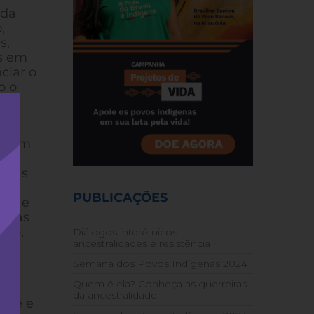
ada
,
s,
es em
ciar o
o o
 a
 quem
om
eaças
das
PUBLICAÇÕES
gem e
a das
sso,
Diálogos interétnicos:
ancestralidades e resistência
i
Semana dos Povos Indígenas 2024
Quem é ela? Conheça as guerreiras
o
da ancestralidade
mpke e