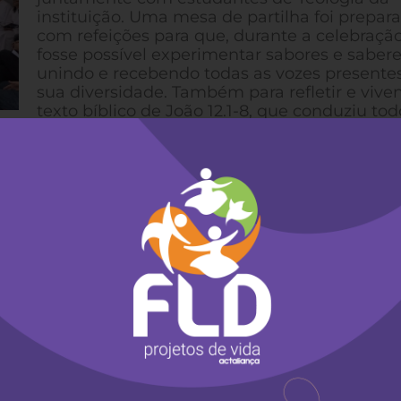
instituição. Uma mesa de partilha foi prepar
com refeições para que, durante a celebração
fosse possível experimentar sabores e sabere
unindo e recebendo todas as vozes present
sua diversidade. Também para refletir e viven
texto bíblico de João 12.1-8, que conduziu tod
culto.
erramento, foi ressaltado o quanto é preciso que
 na construção de comunidades façam voltar-se a
das e todos possamos construir espaços plurais, c
ivendo, em nosso país, uma época difícil, com am
 indígenas e revisão de processos de demarcação 
so de direitos conquistados com muita luta, cora
alhadas pelo país. Betânia, que quer dizer “cas
iona solidariedade, comunhão e resistência. Por i
o político e, em tempos difíceis, é para lá que va
as.
a Pa. Renate Gierus, Nienke Pruiksma (no primeir
teus, Fernanda Klabunde, Karl Michael, Lucas Ka