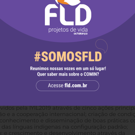
s, a maioria foi criada e é falada por esses povos,
de cultural do mundo. Muitas dessas línguas, por
mante, já que as comunidades que as falam são
ação forçada, desvantagem educacional, pobreza,
 formas de discriminação e violação de direitos
us complexos sistemas de conhecimento e cultur
 significaria a perda de um tipo de tesouro cultu
elas acrescentam ao mundo e a contribuição ecológ
 mais importante que isso, sua perda teria um im
stão.
iram dedicar um ano inteiro às línguas indígenas
eservação, revitalização e promoção das mesmas.
nternational Year of Indigenous Languages (IYIL20
rceiras e seus parceiros ao longo de todo o ano
idos pela IYIL2019 através de cinco ações principa
o e a cooperação internacional; criação de condi
 conhecimento e disseminação de boas práticas 
o das línguas indígenas na configuração padrão;
 e crescimento e desenvolvimento através da