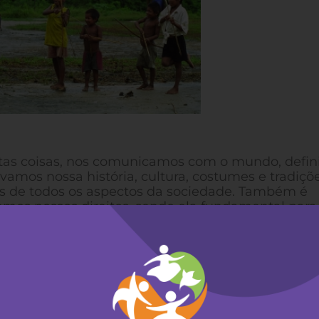
ntas coisas, nos comunicamos com o mundo, defi
amos nossa história, cultura, costumes e tradiçõe
os de todos os aspectos da sociedade. Também é
mos nossos direitos, sendo ela fundamental para
envolvimento sustentável. O direito de uma pessoa
o para a liberdade de pensamento, opinião e expr
o, construção de sociedades inclusivas e outros
ersal dos Direitos Humanos.
acharem que é possível conduzir suas vidas com 
ções ou preconceitos, essa não é a realidade dos