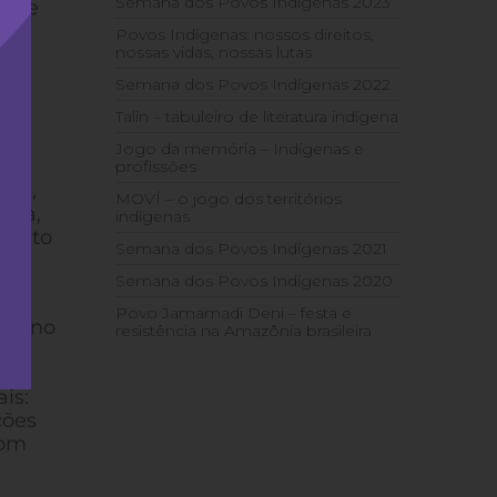
Semana dos Povos Indígenas 2023
 que
ém,
Povos Indígenas: nossos direitos,
nossas vidas, nossas lutas
Semana dos Povos Indígenas 2022
Talin – tabuleiro de literatura indígena
Jogo da memória – Indígenas e
a
profissões
ral,
MOVÍ – o jogo dos territórios
ica,
indígenas
pacto
Semana dos Povos Indígenas 2021
Semana dos Povos Indígenas 2020
, a
Povo Jamamadi Deni – festa e
 O Ano
resistência na Amazônia brasileira
19)
 de
is:
ções
com