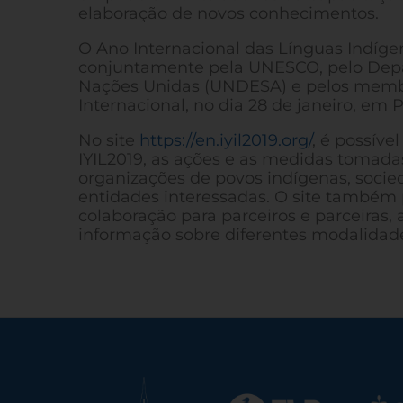
elaboração de novos conhecimentos.
O Ano Internacional das Línguas Indíge
conjuntamente pela UNESCO, pelo Depa
Nações Unidas (UNDESA) e pelos membr
Internacional, no dia 28 de janeiro, em P
No site
https://en.iyil2019.org/
, é possíve
IYIL2019, as ações e as medidas tomada
organizações de povos indígenas, socied
entidades interessadas. O site também 
colaboração para parceiros e parceiras,
informação sobre diferentes modalidades