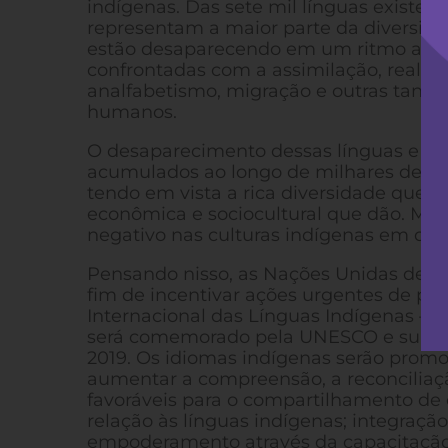
indígenas. Das sete mil línguas existente
representam a maior parte da diversida
estão desaparecendo em um ritmo alar
confrontadas com a assimilação, realoc
analfabetismo, migração e outras tantas
humanos.
O desaparecimento dessas línguas e se
acumulados ao longo de milhares de anos
tendo em vista a rica diversidade que 
econômica e sociocultural que dão. Mas
negativo nas culturas indígenas em que
Pensando nisso, as Nações Unidas decid
fim de incentivar ações urgentes de pr
Internacional das Línguas Indígenas – I
será comemorado pela UNESCO e suas pa
2019. Os idiomas indígenas serão promov
aumentar a compreensão, a reconciliaçã
favoráveis para o compartilhamento de
relação às línguas indígenas; integraçã
empoderamento através da capacitação;