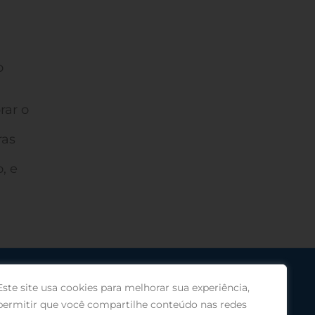
o
rar o
ras
, e
Este site usa cookies para melhorar sua experiência,
permitir que você compartilhe conteúdo nas redes