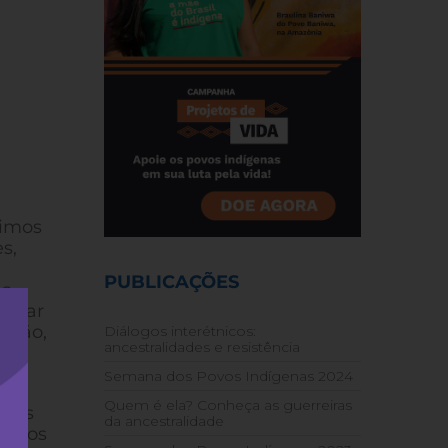
nimos
s,
PUBLICAÇÕES
 a
 usar
essão,
Diálogos interétnicos:
ancestralidades e resistência
Semana dos Povos Indígenas 2024
Quem é ela? Conheça as guerreiras
seus
da ancestralidade
 povos