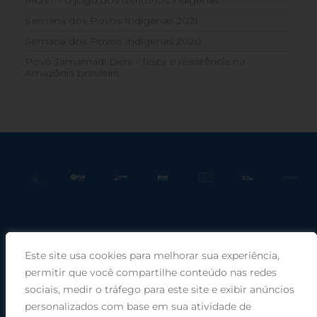
Semana dos Povos Indígenas 2021
Semana dos Povos Indígenas 2020
Povo Jamamadi Deni – festa e resistência na
Amazônia brasileira
Este site usa cookies para melhorar sua experiência,
Praça Rui Barbosa, 220, sala 66, Porto Alegre, RS, 90030-100 |
permitir que você compartilhe conteúdo nas redes
sociais, medir o tráfego para este site e exibir anúncios
Telefone: (51) 99949-1120
personalizados com base em sua atividade de