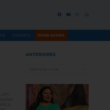
OIE
CONTATO
DOAR AGORA
ANTERIORES
ANTERIORES
a, em
uições
élica
das