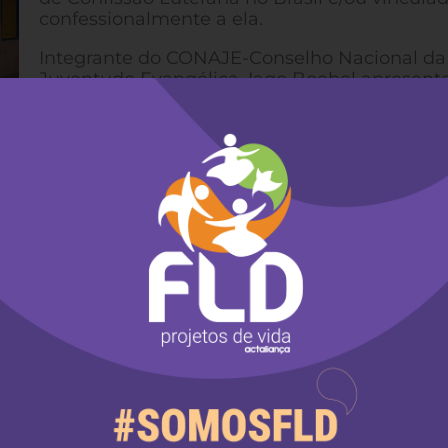
confessionalmente a ela.
Integrante do CONAJE-Conselho Nacional da
Juventude Evangélica, Iago Boebel apresent
Manifesto de Repúdio e Esclarecimento sobr
Agressões ao povo Laklãnõ Xokleng em face 
Barragem Norte (veja
comin.org.br
). Este Ma
com o CIMI-Conselho Indigenista Missionário e o
Universidade Regional de Blumenau.
e programática do COMIN, motivou as pessoas pre
rem esta campanha para suas instituições e, ass
grupo reunido decidiu que a Rede de Diaconia tam
este Manifesto de Repúdio e Esclarecimento sobre 
ine-o aqui: