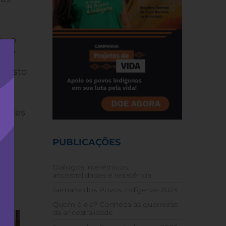
ou o
e as
à
nifesto
sentes
im,
bém
PUBLICAÇÕES
as
Diálogos interétnicos:
ancestralidades e resistência
Semana dos Povos Indígenas 2024
Quem é ela? Conheça as guerreiras
da ancestralidade