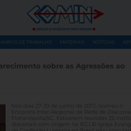
CAMPOS DE TRABALHO
MATERIAIS
NOTÍCIAS
AP
arecimento sobre as Agressões ao
Nos dias 27-29 de junho de 2017, ocorreu o
Encontro Inter-Regional da Rede de Diaconi
Florianópolis/SC. Estiveram reunidas 25 instit
diaconais com origem na IECLB-Igreja Evang
de Confissão Luterana no Brasil e/ou vincula