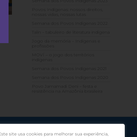
Semana dos Povos Indígenas 2023
Povos Indígenas: nossos direitos,
nossas vidas, nossas lutas
Semana dos Povos Indígenas 2022
Talin – tabuleiro de literatura indígena
Jogo da memória – Indígenas e
profissões
MOVÍ – o jogo dos territórios
indígenas
Semana dos Povos Indígenas 2021
Semana dos Povos Indígenas 2020
Povo Jamamadi Deni – festa e
resistência na Amazônia brasileira
Este site usa cookies para melhorar sua experiência,