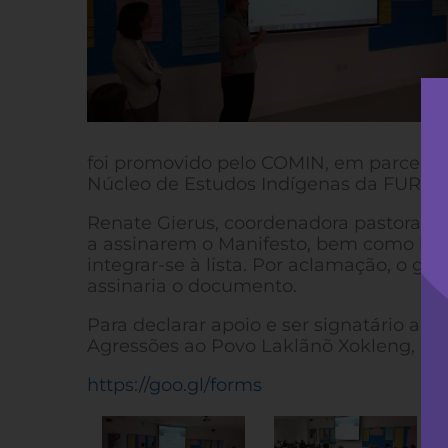
foi promovido pelo COMIN, em parceria 
Núcleo de Estudos Indígenas da FURB-
Renate Gierus, coordenadora pastoral 
a assinarem o Manifesto, bem como leva
integrar-se à lista. Por aclamação, o 
assinaria o documento.
Para declarar apoio e ser signatário a 
Agressões ao Povo Laklãnõ Xokleng, ass
https://goo.gl/forms