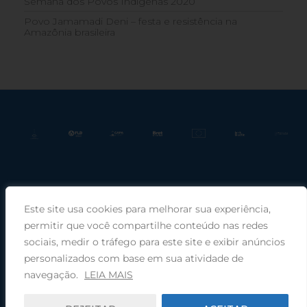
Semana dos Povos Indígenas 2020
Povo Jamamadi Deni – festa e resistência na
Amazônia brasileira
Este site usa cookies para melhorar sua experiência,
Praça Rui Barbosa, 220, sala 66, Porto Alegre, RS, 90030-100 |
permitir que você compartilhe conteúdo nas redes
sociais, medir o tráfego para este site e exibir anúncios
Telefone: (51) 99949-1120
personalizados com base em sua atividade de
navegação.
LEIA MAIS
© 2026 COMIN - Conselho de Missão entre Povos Indígenas ·