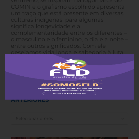
vermelho, se inspiram na logomarca do
COMIN e o grafismo escolhido apresenta
um traço que está presente em diversas
culturas indígenas, para algumas
significa longevidade e a
complementaridade entre os diferentes –
o masculino e o feminino, o dia e a noite –
entre outros significados. Com ele
desejamos vida longa e sabedoria à luta
pelos direitos e pela vida digna dos povos
indígenas.
ANTERIORES
ANTERIORES