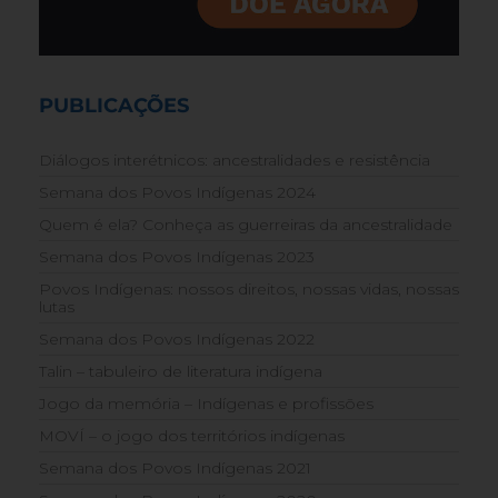
PUBLICAÇÕES
Diálogos interétnicos: ancestralidades e resistência
Semana dos Povos Indígenas 2024
Quem é ela? Conheça as guerreiras da ancestralidade
Semana dos Povos Indígenas 2023
Povos Indígenas: nossos direitos, nossas vidas, nossas
lutas
Semana dos Povos Indígenas 2022
Talin – tabuleiro de literatura indígena
Jogo da memória – Indígenas e profissões
MOVÍ – o jogo dos territórios indígenas
Semana dos Povos Indígenas 2021