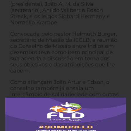
(presidente), João A. M. da Silva
(secretário), Anildo Wilbert e Edson
Streck, e os leigos Sighard Hermany e
Normélio Krampe.
Convocada pelo pastor Helmuth Burger,
secretário de Missão da IECLB, a reunião
do Conselho de Missão entre Índios em
dezembro teve como item principal de
sua agenda a discussão em torno dos
seus objetivos e das atribuições que lhe
cabem.
Como afiançam João Artur e Edson, o
conselho também já ensaia um
intercâmbio de solidariedade com outras
entidades para apoio mútuo. Um dos
aspectos importantes que envolve o novo
grêmio é que passa a existir oficialmente
na IECLB um grupo que se preocupa
com o índio, já que este assunto é uma