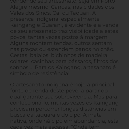
vendendo seu artesanato, seja em Porto
Alegre mesmo, Canoas, nas cidades dos
Vales dos Sinos, Caí ou Taquari. A
presença indígena, especialmente
Kaingang e Guarani, é evidente e a venda
de seu artesanato traz visibilidade a estes
povos, tantas vezes postos à margem.
Alguns montam tendas, outros sentam
nas praças ou estendem panos no chão.
Cestas, balaios, bichinhos de madeira,
colares, casinhas para pássaros, filtros dos
sonhos… Para os Kaingang, artesanato é
símbolo de resistência!
O artesanato indígena é hoje a principal
fonte de renda deste povo, a partir do
qual garante sua sobrevivência. Mas para
confeccioná-lo, muitas vezes os Kaingang
precisam percorrer longas distâncias em
busca da taquara e do cipó. A mata
nativa, onde há cipó em abundância, está
cada vez mais escassa. “Onde tem