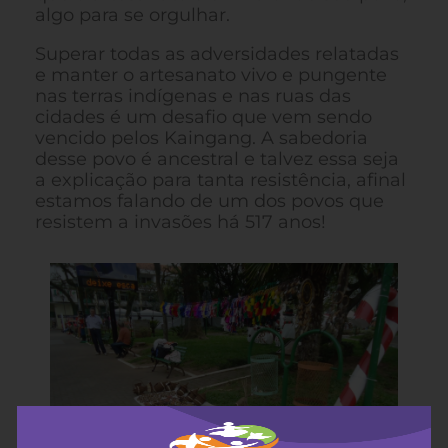
algo para se orgulhar.
Superar todas as adversidades relatadas
e manter o artesanato vivo e pungente
nas terras indígenas e nas ruas das
cidades é um desafio que vem sendo
vencido pelos Kaingang. A sabedoria
desse povo é ancestral e talvez essa seja
a explicação para tanta resistência, afinal
estamos falando de um dos povos que
resistem a invasões há 517 anos!