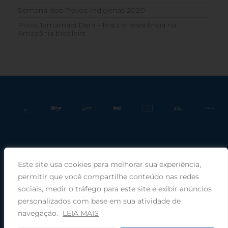
Semana dos Povos Indígenas 2020
Povo Jamamadi Deni – festa e resistência na
Amazônia brasileira
Este site usa cookies para melhorar sua experiência,
Praça Rui Barbosa, 220, sala 66, Porto Alegre, RS, 90030-100 |
permitir que você compartilhe conteúdo nas redes
sociais, medir o tráfego para este site e exibir anúncios
Telefone: (51) 99949-1120
personalizados com base em sua atividade de
navegação.
LEIA MAIS
© 2025 COMIN - Conselho de Missão entre Povos Indígenas ·