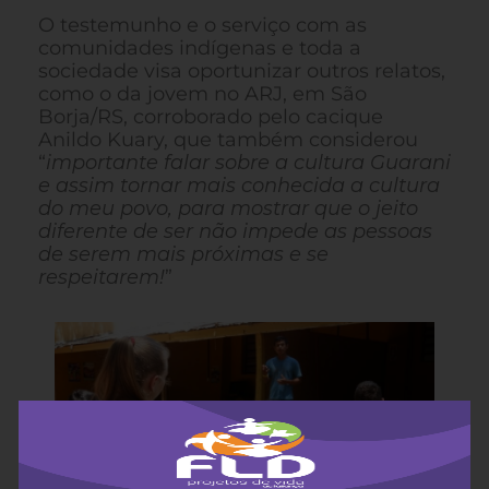
O testemunho e o serviço com as
comunidades indígenas e toda a
sociedade visa oportunizar outros relatos,
como o da jovem no ARJ, em São
Borja/RS, corroborado pelo cacique
Anildo Kuary, que também considerou
“
importante falar sobre a cultura Guarani
e assim tornar mais conhecida a cultura
do meu povo, para mostrar que o jeito
diferente de ser não impede as pessoas
de serem mais próximas e se
respeitarem!
”