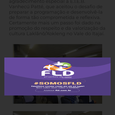
agradecimento especial à E.I.E.B.
Vanhecú Patté, que aceitou o desafio de
preparar a programação e desenvolvê-la
de forma tão comprometida e reflexiva.
Certamente mais um passo foi dado na
promoção do respeito e da valorização da
cultura Laklãnõ/Xokleng no Vale do Itajaí.