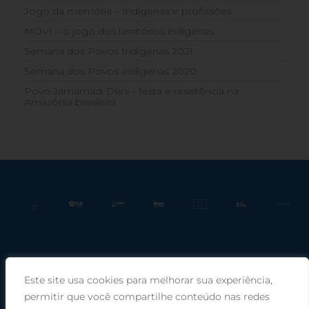
Jogo da memória – Indígenas e profissões
MOVÍ – o jogo dos territórios indígenas
Semana dos Povos Indígenas 2021
Semana dos Povos Indígenas 2020
Povo Jamamadi Deni – festa e resistência na
Amazônia brasileira
Este site usa cookies para melhorar sua experiência,
Praça Rui Barbosa, 220, sala 66, Porto Alegre, RS, 90030-100 |
permitir que você compartilhe conteúdo nas redes