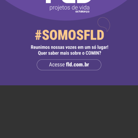
ração de posse, primando pelo diálogo e pela j
enas destas comunidades que aguardam há déc
 defesa de suas vidas.
 Brasil – CONIC
 CESE
asil – CLAI Brasil
ço
– CEBI