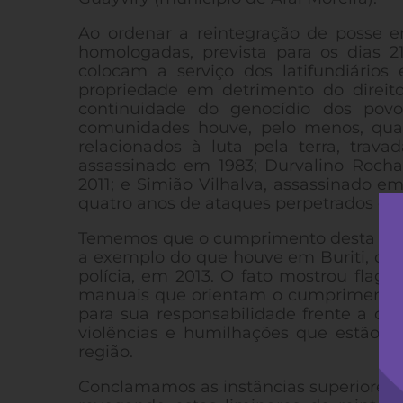
Ao ordenar a reintegração de posse e
homologadas, prevista para os dias 2
colocam a serviço dos latifundiários
propriedade em detrimento do direit
continuidade do genocídio dos pov
comunidades houve, pelo menos, quat
relacionados à luta pela terra, tra
assassinado em 1983; Durvalino Roch
2011; e Simião Vilhalva, assassinado e
quatro anos de ataques perpetrados co
Tememos que o cumprimento desta ordem
a exemplo do que houve em Buriti, quan
polícia, em 2013. O fato mostrou flagr
manuais que orientam o cumprimento d
para sua responsabilidade frente a out
violências e humilhações que estão s
região.
Conclamamos as instâncias superiores do 