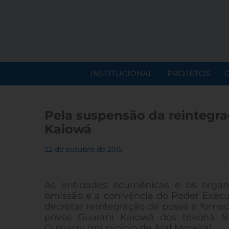
INSTITUCIONAL
PROJETOS
Pela suspensão da reintegr
Kaiowá
22 de outubro de 2015
As entidades ecumênicas e os organ
omissão e a conivência do Poder Execut
decretar reintegração de posse e fornec
povos Guarani Kaiowá dos tekohá Ñ
Guayviry (município de Aral Moreira).