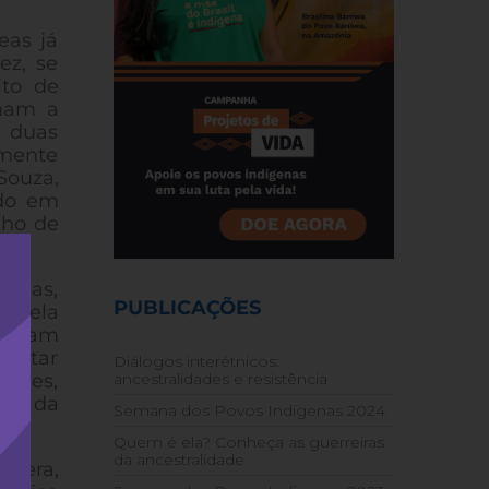
eas já
ez, se
ito de
imam a
 duas
amente
Souza,
ado em
lho de
genas,
PUBLICAÇÕES
o pela
olaram
tentar
Diálogos interétnicos:
dades,
ancestralidades e resistência
ias da
Semana dos Povos Indígenas 2024
Quem é ela? Conheça as guerreiras
da ancestralidade
ífera,