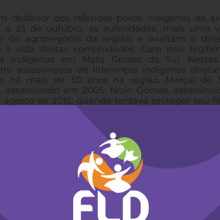
m desfavor dos referidos povos indígenas de ár
1 e 23 de outubro, as autoridades, mais uma v
 e do agronegócio da região, e exaltam o dire
o à vida destas comunidades. Com isso, legit
os indígenas em Mato Grosso do Sul. Nestas
ro assassinatos de lideranças indígenas diret
vada há mais de 30 anos na região. Marçal de 
a, assassinado em 2005; Nizio Gomes, assassin
m agosto de 2015, quando tentava proteger seu fi
vardemente por fazendeiros.
 judicial leve a mais ataques e mortes de indí
do Oziel Gabriel, do povo Terena, foi assassinad
ante despreparo das forças de segurança, que vi
estes tipos de ação. As autoridades deveriam a
ras consequências que poderão advir das hostili
endo impostas aos Guarani Kaiowá e outras etn
poder judiciário a corrigir esta parcialidade mort