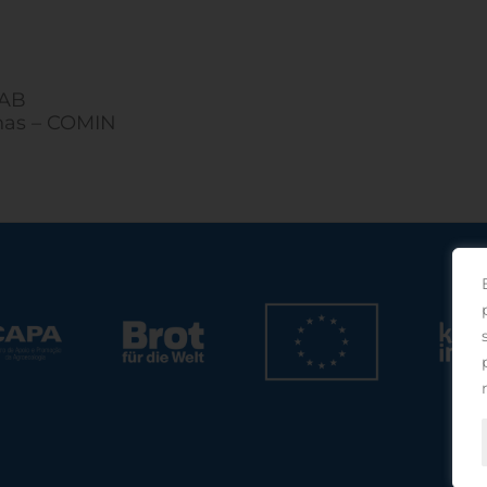
EAB
nas – COMIN