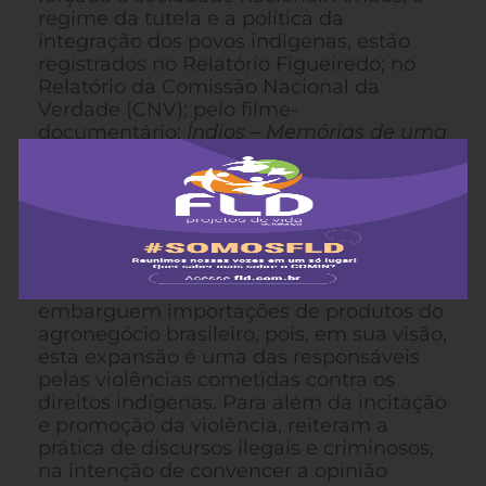
regime da tutela e a política da
integração dos povos indígenas, estão
registrados no Relatório Figueiredo; no
Relatório da Comissão Nacional da
Verdade (CNV); pelo filme-
documentário:
Índios – Memórias de uma
CPI
; e pelo Relatório da CPI-ALERGS,
sobre a reforma agrária no estado do Rio
Grande do Sul (década de 1960).
Recentemente, lideranças indígenas no
Brasil pediram aos governos europeus,
estadounidense e japonês para que
embarguem importações de produtos do
agronegócio brasileiro, pois, em sua visão,
esta expansão é uma das responsáveis
pelas violências cometidas contra os
direitos indígenas. Para além da incitação
e promoção da violência, reiteram a
prática de discursos ilegais e criminosos,
na intenção de convencer a opinião