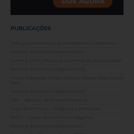
PUBLICAÇÕES
Diálogos interétnicos: ancestralidades e resistência
Semana dos Povos Indígenas 2024
Quem é ela? Conheça as guerreiras da ancestralidade
Semana dos Povos Indígenas 2023
Povos Indígenas: nossos direitos, nossas vidas, nossas
lutas
Semana dos Povos Indígenas 2022
Talin – tabuleiro de literatura indígena
Jogo da memória – Indígenas e profissões
MOVÍ – o jogo dos territórios indígenas
Semana dos Povos Indígenas 2021