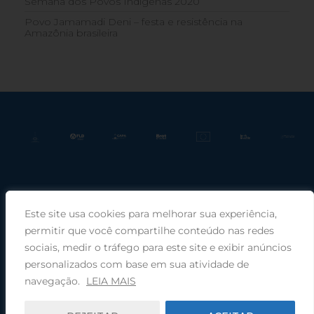
Semana dos Povos Indígenas 2020
Povo Jamamadi Deni – festa e resistência na
Amazônia brasileira
Este site usa cookies para melhorar sua experiência,
Praça Rui Barbosa, 220, sala 66, Porto Alegre, RS, 90030-100 |
permitir que você compartilhe conteúdo nas redes
sociais, medir o tráfego para este site e exibir anúncios
Telefone: (51) 99949-1120
personalizados com base em sua atividade de
navegação.
LEIA MAIS
© 2025 COMIN - Conselho de Missão entre Povos Indígenas ·