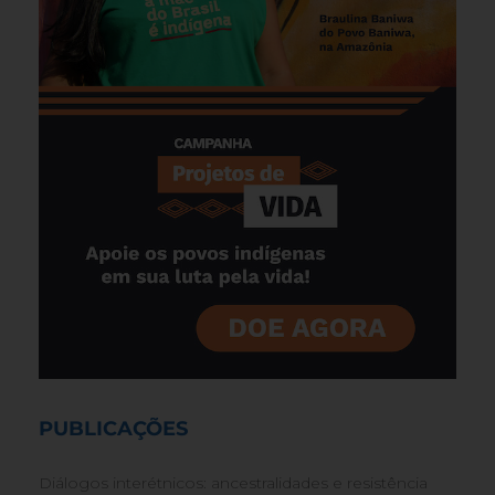
PUBLICAÇÕES
Diálogos interétnicos: ancestralidades e resistência