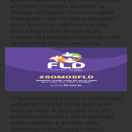
antes de saberem do ato, muitas pessoas
criticaram a presença dos índios na
abertura do Mundial. “Como se a gente
fosse pelego, que não está preocupado”,
conta ao mostrar orgulhoso o quarto
onde o filho dorme. Na parede de
madeira está pregada a credencial usada
na cerimônia. Sobre a mesa, uma
pequena televisão que Olívio ligou para
assistir ao jogo do Brasil. “A Copa a gente
não vê como algo prejudicial, porque
para o mundo todo a Copa é uma forma
de lazer. O futebol, que é uma coisa
mundial, também é comum dentro das
aldeias indígenas”, explica.
“O que nós somos é contra a injustiça que
o governo tem feito contra a gente em
todas as áreas. A gente está com um
problema sério com a demarcação das
terras indígenas. E os índios estão
revoltados no Brasil, porque nossos