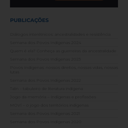
PUBLICAÇÕES
Diálogos interétnicos: ancestralidades e resistência
Semana dos Povos Indígenas 2024
Quem é ela? Conheça as guerreiras da ancestralidade
Semana dos Povos Indígenas 2023
Povos Indígenas: nossos direitos, nossas vidas, nossas
lutas
Semana dos Povos Indígenas 2022
Talin – tabuleiro de literatura indígena
Jogo da memória – Indígenas e profissões
MOVÍ – o jogo dos territórios indígenas
Semana dos Povos Indígenas 2021
Semana dos Povos Indígenas 2020