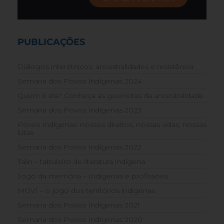
PUBLICAÇÕES
Diálogos interétnicos: ancestralidades e resistência
Semana dos Povos Indígenas 2024
Quem é ela? Conheça as guerreiras da ancestralidade
Semana dos Povos Indígenas 2023
Povos Indígenas: nossos direitos, nossas vidas, nossas
lutas
Semana dos Povos Indígenas 2022
Talin – tabuleiro de literatura indígena
Jogo da memória – Indígenas e profissões
MOVÍ – o jogo dos territórios indígenas
Semana dos Povos Indígenas 2021
Semana dos Povos Indígenas 2020