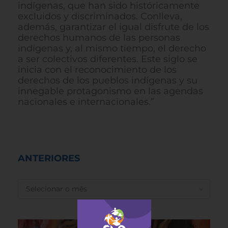
indígenas, que han sido históricamente
excluidos y discriminados. Conlleva,
además, garantizar el igual disfrute de los
derechos humanos de las personas
indígenas y, al mismo tiempo, el derecho
a ser colectivos diferentes. Este siglo se
inicia con el reconocimiento de los
derechos de los pueblos indígenas y su
innegable protagonismo en las agendas
nacionales e internacionales.”
ANTERIORES
ANTERIORES