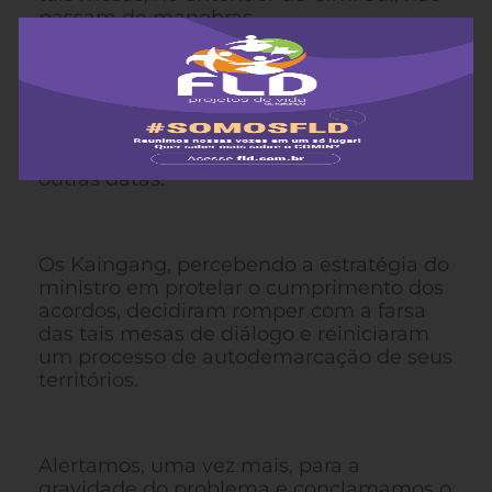
passam de manobras
protelatórias. Somente no mês de abril de
2014, o ministro da Justiça se
comprometeu, por quatro vezes, em
dialogar com os indígenas em Porto
Alegre. Não compareceu em nenhuma
das vezes, sempre postergando para
outras datas.
Os Kaingang, percebendo a estratégia do
ministro em protelar o cumprimento dos
acordos, decidiram romper com a farsa
das tais mesas de diálogo e reiniciaram
um processo de autodemarcação de seus
territórios.
Alertamos, uma vez mais, para a
gravidade do problema e conclamamos o