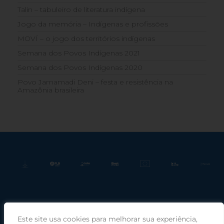
Talin – tabuleiro de literatura indígena
Jogo da memória – Indígenas e profissões
MOVÍ – o jogo dos territórios indígenas
Semana dos Povos Indígenas 2021
Semana dos Povos Indígenas 2020
Povo Jamamadi Deni – festa e resistência na
Amazônia brasileira
Este site usa cookies para melhorar sua experiência,
Praça Rui Barbosa, 220, sala 66, Porto Alegre, RS, 90030-100 |