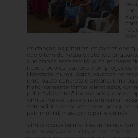
pela
com
Kain
cont
rela
Meri
As danças, as pinturas, os cantos enérg
dão o tom de nossa existência enquanto
que habita esse território há milhares 
ricos e pobres, patrões e empregados. 
liberdade, numa lógica pautada no resp
uma pauta concreta e própria, uma paut
historicamente fomos silenciados, opri
pelos “visitantes” indesejados, onde a 
Vimos nossas casas virarem cinza, nossas
entendidos como atrasados por quem p
patrimonial, mas como parte de nós.
Vimos o caos se manifestar na sua forma
dos nossos velhos, das nossas mulheres