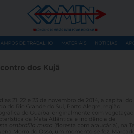
CAMPOS DE TRABALHO
MATERIAIS
NOTÍCIAS
AP
contro dos Kujã
dias 21, 22 e 23 de novembro de 2014, a capital do
do do Rio Grande do Sul, Porto Alegre, região
ográfica do Guaíba, originalmente com vegetação
cterística da Mata Atlântica e incidência de
esta
ombrófila mista
(floresta com araucária), na T
gena Morro do Osso, um momento se fez. Marcad