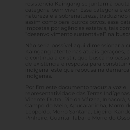
resistência Kaingang se juntam à pauta
categoria bem viver. Essa categoria é e
natureza e à sobrenatureza, traduzindo n
assim como para outros povos, essa cate
impostas por agências estatais, tais co
“desenvolvimento sustentável” na busca 
Não seria possível aqui dimensionar a c
Kaingang latente nas atuais gerações, c
e continua a existir, que busca no pass
de existência e resposta para constitui
indígena, este que repousa na demarcaç
indígenas.
Por fim este documento traduz a voz e
representatividade das Terras Indígenas 
Vicente Dutra, Rio da Várzea, Inhacorá, 
Campo do Meio, Apucaraninha, Morro do
Leopoldo, Morro Santana, Ligeiro, Kand
Pinheiro, Guarita, Tabaí e Morro do Osso