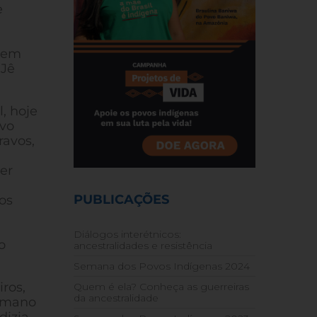
e
 em
 Jê
, hoje
ovo
ravos,
er
PUBLICAÇÕES
os
Diálogos interétnicos:
o
ancestralidades e resistência
Semana dos Povos Indígenas 2024
ros,
Quem é ela? Conheça as guerreiras
da ancestralidade
sumano