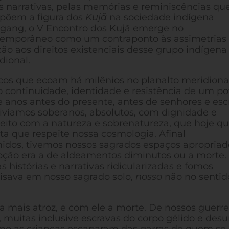
s narrativas, pelas memórias e reminiscências qu
põem a figura dos
Kujã
na sociedade indígena
gang, o V Encontro dos Kujã emerge no
emporâneo como um contraponto às assimetrias
ção aos direitos existenciais desse grupo indígena
dional.
icos que ecoam há milênios no planalto meridional
 continuidade, identidade e resistência de um p
de anos antes do presente, antes de senhores e esc
Vivíamos soberanos, absolutos, com dignidade e
eito com a natureza e sobrenatureza, que hoje qu
a que respeite nossa cosmologia. Afinal
midos, tivemos nossos sagrados espaços apropriad
opção era a de aldeamentos diminutos ou a morte.
 histórias e narrativas ridicularizadas e fomos
isava em nosso sagrado solo,
nosso
não no sentid
 mais atroz, e com ele a morte. De nossos guerrei
, muitas inclusive escravas do corpo gélido e de