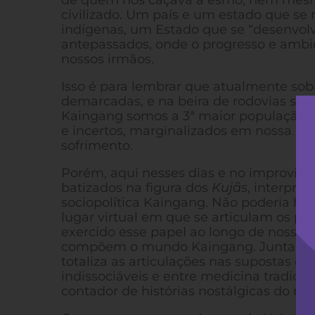
de quem nos caçava a esmo, nem mesmo
civilizado. Um país e um estado que se 
indígenas, um Estado que se “desenvolv
antepassados, onde o progresso e amb
nossos irmãos.
Isso é para lembrar que atualmente so
demarcadas, e na beira de rodovias se
Kaingang somos a 3ª maior população de 
e incertos, marginalizados em nossa pró
sofrimento.
Porém, aqui nesses dias e no improviso d
batizados na figura dos
Kujãs
, interpre
sociopolítica Kaingang. Não poderia have
lugar virtual em que se articulam os pól
exercido esse papel ao longo de nossa 
compõem o mundo Kaingang. Juntament
totaliza as articulações nas supostas 
indissociáveis e entre medicina tradicion
contador de histórias nostálgicas do nos