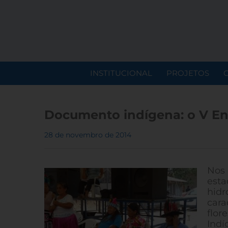
INSTITUCIONAL
PROJETOS
Documento indígena: o V En
28 de novembro de 2014
Nos 
esta
hidr
cara
flor
Indí