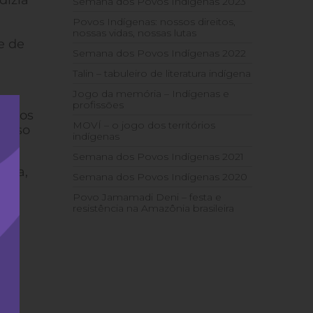
dizia
Semana dos Povos Indígenas 2023
Povos Indígenas: nossos direitos,
nossas vidas, nossas lutas
e de
Semana dos Povos Indígenas 2022
Talin – tabuleiro de literatura indígena
Jogo da memória – Indígenas e
profissões
zentos
MOVÍ – o jogo dos territórios
nosso
indígenas
Semana dos Povos Indígenas 2021
ncia,
Semana dos Povos Indígenas 2020
ção
Povo Jamamadi Deni – festa e
é o
resistência na Amazônia brasileira
ue
e
r e
a.