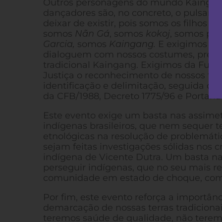
Outros personagens do mundo Kaingang, 
dançadores são, no concreto, o pulsar d
deixar de existir, pois somos os filhos d
somos
Nãn Gá
, somos
kokoj
, somos pó
Garcia,
somos
Kaingang.
E exigimos res
dialoguem com nossos costumes, pres
tradicional Kaingang. Exigimos da Fund
Justiça o reconhecimento de nossos terri
identificação e delimitação, seguida d
da CFB/1988, Decreto 1775/96 e Portaria
Este evento exige um basta nas assimet
indígenas brasileiros, que nem sequer t
etnológicas na resolução de problemáti
sejam feitas investigações sólidas nos 
indígena de Vicente Dutra. Um basta na
perseguir indígenas, que no seu mais r
comunidade em estado de choque, com 
Por fim, este evento reforça a importân
demarcação de nossas terras tradiciona
teremos saúde de qualidade, não terem