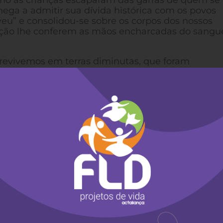
 as crianças escaparam das garras de quem se 
nega a admitir sua dívida histórica com os povos
eu” e consolidou-se sobre os corpos dos nossos
ição lhe conferem as mãos encharcadas do sangu
brevivemos em terras diminutas, que foram
m o mínimo de condições de um bem viver. Nós os
originários do Brasil e hoje vivemos os dias cin
pria terra, por uma sociedade que se fez sobre o 
e estruturas, ressignificamos nossa luta e resistê
tado por muitos como eixo semântico na organiza
r relação mais prática, pois se o eixo semântico 
os opostos criadores da significação, o
Kujã
tem
existência entre
Kamê
e
Kairu
, as duas metades q
e com outros seres e símbolos, o
Kujã
transita 
oposições das metades, que são inexoravelmente
al, tradutor das falas da floresta, dançador, canto
so povo, essa figura é símbolo de nossa resistênci