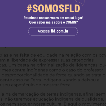
como as parteiras tradicionais e os guerreiros
e uma identidade que aqui afirma e grita que não
a mata, os piolhos da mata, o espírito da mata,
, somos
Ka fár
, somos
Jorge Kagnõn
peito as nossas pautas, exigimos que órgãos esta
entes nos
Kujã
, nas parteiras, e valorize a farmaco
ação Nacional do Índio/FUNAI e do Ministério da
tórios por parte do Estado brasileiro, solicitamos
a demarcação e homologação nos termos do artigo
 14/96.
rias e na falta de equidade na relação com os po
em a liberdade de expressar suas categorias
cas. Um basta na criminalização de lideranças; qu
crimes contra indígenas como o caso do professor
 desproporcionalidade de força quando se trata d
ecente caso na Terra Indígena Kandoia deixou a
seu espetáculo de mostrar força.
cia na demarcação de terras indígenas, afinal sem
is, não teremos educação indígena de qualidade,
os nem sequer nossa cultura. E aqui o moviment