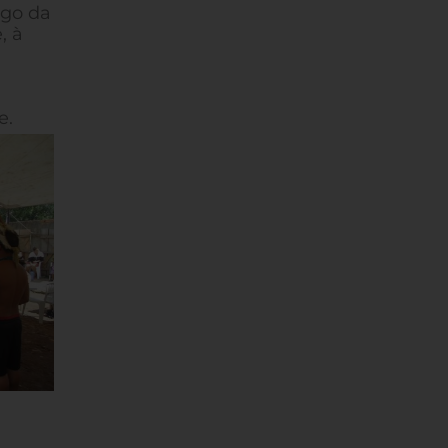
ego da
, à
e.