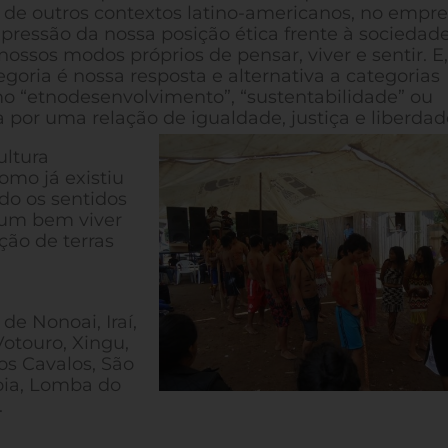
 de outros contextos latino-americanos, no empr
xpressão da nossa posição ética frente à sociedade
ossos modos próprios de pensar, viver e sentir. E,
goria é nossa resposta e alternativa a categorias
mo “etnodesenvolvimento”, “sustentabilidade” ou
por uma relação de igualdade, justiça e liberdad
ultura
omo já existiu
ado os sentidos
r um bem viver
ão de terras
de Nonoai, Iraí,
Votouro, Xingu,
s Cavalos, São
oia, Lomba do
.