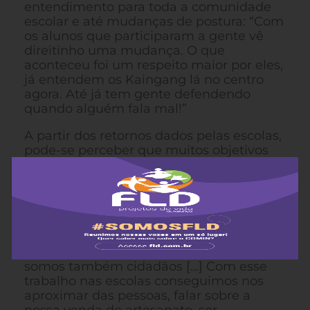
entendimento para toda a comunidade
escolar e até mudanças de postura: “Com
os alunos que participaram a gente vê
direitinho uma mudança. O que
aconteceu foi um respeito maior por eles,
já entendem os Kaingang lá no centro
agora. Até já tem gente defendendo
quando alguém fala mal!”
A partir dos retornos dados pelas escolas,
pode-se perceber que muitos objetivos
deste trabalho foram alcançados.
Francisco, que é cacique na Terra
Indígena Pó Mig, em Lajeado/RS, e atuou
em várias escolas não-indígenas, explica:
“Os cidadãos às vezes acham que nós
somos brabos, mas queremos mostrar
que temos cultura diferente, porém
somos também cidadãos […] Com esse
trabalho nas escolas conseguimos nos
aproximar das pessoas, falar sobre a
nossa venda de artesanato, ser