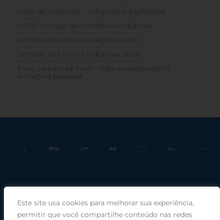
Jogo da memória – Indígenas e profissões
MOVÍ – o jogo dos territórios indígenas
Semana dos Povos Indígenas 2021
Semana dos Povos Indígenas 2020
Povo Jamamadi Deni – festa e resistência na
Amazônia brasileira
Este site usa cookies para melhorar sua experiência,
Praça Rui Barbosa, 220, sala 66, Porto Alegre, RS, 90030-100 |
permitir que você compartilhe conteúdo nas redes