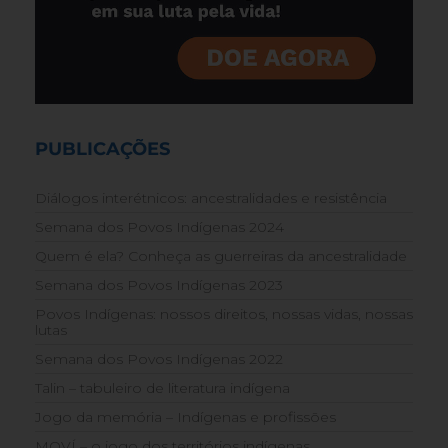
PUBLICAÇÕES
Diálogos interétnicos: ancestralidades e resistência
Semana dos Povos Indígenas 2024
Quem é ela? Conheça as guerreiras da ancestralidade
Semana dos Povos Indígenas 2023
Povos Indígenas: nossos direitos, nossas vidas, nossas
lutas
Semana dos Povos Indígenas 2022
Talin – tabuleiro de literatura indígena
Jogo da memória – Indígenas e profissões
MOVÍ – o jogo dos territórios indígenas