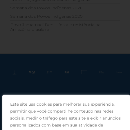
Semana dos Povos Indígenas 2021
Semana dos Povos Indígenas 2020
Povo Jamamadi Deni – festa e resistência na
Amazônia brasileira
Este site usa cookies para melhorar sua experiência,
Praça Rui Barbosa, 220, sala 66, Porto Alegre, RS, 90030-100 |
permitir que você compartilhe conteúdo nas redes
sociais, medir o tráfego para este site e exibir anúncios
Telefone: (51) 99949-1120
personalizados com base em sua atividade de