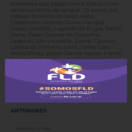
tenhamos que pagar com a vida ou com
derramamento de sangue. Os povos das
aldeias do Morro do Osso, Mato
Castelhano, Vicente Dutra, Cacique
Doble, Candóia, Lageado do Bugre, Santa
Maria, Passo Grande da Forquilha,
Lageado, São Leopoldo, Estiva, Capivari,
Lomba do Pinheiro, Lami, Canta Galo,
Arroio Divisa, passo Grande Irapua, Frente
Nacional em Defesa dos Direitos dos
Territórios Quilombolas, Quilombo dos
Silva/RS, Quilombo Fidelix/RS, Quilombo
dos Alpes/RS e Quilombo de Candiota/RS
ANTERIORES
ANTERIORES