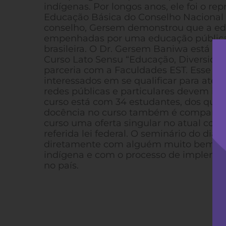
indígenas. Por longos anos, ele foi o r
Educação Básica do Conselho Nacional 
conselho, Gersem demonstrou que a ed
empenhadas por uma educação pública d
brasileira. O Dr. Gersem Baniwa está n
Curso Lato Sensu “Educação, Diversida
parceria com a Faculdades EST. Esse cur
interessados em se qualificar para atende
redes públicas e particulares devem incl
curso está com 34 estudantes, dos quais 
docência no curso também é compartilh
curso uma oferta singular no atual co
referida lei federal. O seminário do di
diretamente com alguém muito bem inf
indígena e com o processo de implementa
no país.