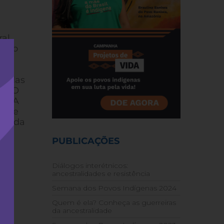
ral
r do
em
r
as das
a”. O
os. A
esse
ção da
sar
PUBLICAÇÕES
ena
Diálogos interétnicos:
ancestralidades e resistência
Semana dos Povos Indígenas 2024
Quem é ela? Conheça as guerreiras
da ancestralidade