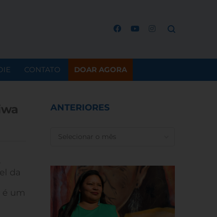
OIE
CONTATO
DOAR AGORA
iwa
ANTERIORES
ANTERIORES
o
el da
m é um