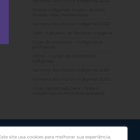
Semana dos Povos Indígenas 2023
Povos Indígenas: nossos direitos,
nossas vidas, nossas lutas
Semana dos Povos Indígenas 2022
Talin – tabuleiro de literatura indígena
Jogo da memória – Indígenas e
profissões
MOVÍ – o jogo dos territórios
indígenas
Semana dos Povos Indígenas 2021
Semana dos Povos Indígenas 2020
Povo Jamamadi Deni – festa e
resistência na Amazônia brasileira
Este site usa cookies para melhorar sua experiência,