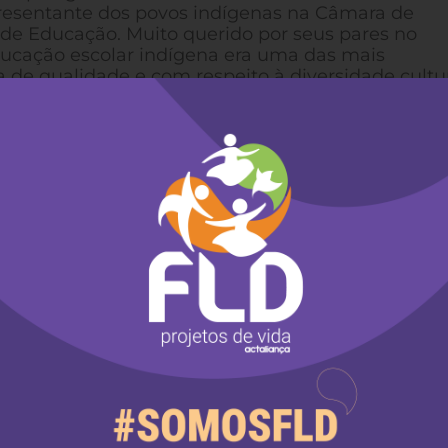
epresentante dos povos indígenas na Câmara de
de Educação. Muito querido por seus pares no
ucação escolar indígena era uma das mais
e qualidade e com respeito à diversidade cultu
a Faculdades EST, em São Leopoldo, como professo
de e Culturas Indígenas” promovido pelo COMIN 
so reúne profissionais da área educacional escola
r a lei federal 11.645/08, pela qual todas as escol
uir em seus currículos “História e Cultura Indígen
9 são indígenas de três diferentes etnias e estad
ada entre indígenas e não indígenas, o que faz d
ntexto de formação de quadros para a implementa
a 24 de julho é uma oportunidade única para conver
ormado e familiarizado com a educação escolar
ção da lei federal sobre história e cultura indíg