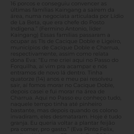
16 porcos e conseguiu convencer as
últimas famílias Kaingang a saírem da
área, numa negociata articulada por Lídio
de La Beta, que era chefe do Posto
Indígena.” (Fermino Antonio, líder
Kaingang) Essas famílias passaram a
ocupar as TIs de Cacique Doble e Ligeiro,
municípios de Cacique Doble e Charrua,
respectivamente, assim como relata
dona Eva: “Eu me criei aqui no Passo do
Forquilha, aí vim pra acampar e nós
entramos de novo lá dentro. Tinha
quatorze (14) anos e meu pai resolveu
sair, aí fomos morar no Cacique Doble,
depois casei e fui morar na área de
Charrua. Aqui no Passo eu conheço tudo,
naquele tempo tinha até pinheiro
bastante, mas depois quando os colono
invadiram, eles desmataram. Hoje é tudo
granja. Eu queria voltar a plantar feijão
pra comer, pro gasto.” (Eva Pinto Felix,