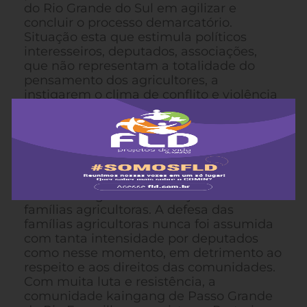
do Rio Grande do Sul em agilizar e
concluir o processo demarcatório.
Situação esta que estimula políticos
interesseiros, deputados, associações,
que não representam a totalidade do
pensamento dos agricultores, a
instigarem o clima de conflito e violência
entre agricultores e índios, ao invés de
contribuir para o diálogo, entendimento e
a garantia de ambos os direitos. A
aparição e discursos de políticos,
mandatários estaduais e outras
lideranças regionais visam tão somente
obter vantagens eleitorais junto às
famílias agricultoras. A defesa das
famílias agricultoras nunca foi assumida
com tanta intensidade por deputados
como nesse momento, em detrimento ao
respeito e aos direitos das comunidades.
Com muita luta e resistência, a
comunidade kaingang de Passo Grande