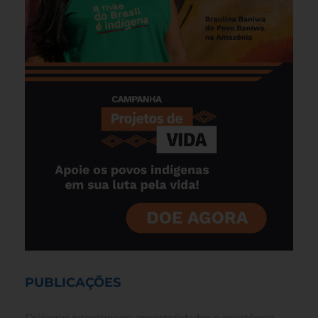
PUBLICAÇÕES
Diálogos interétnicos: ancestralidades e resistência