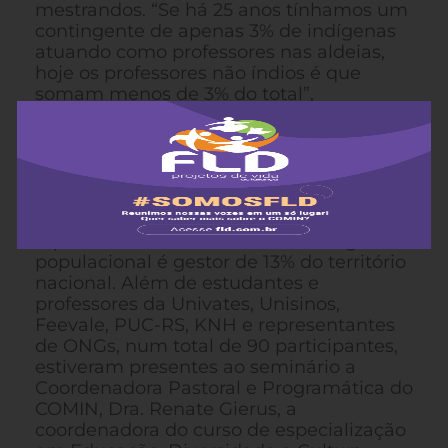
mestrandos. “Se há 25 anos tínhamos um
contingente de apenas 3% de indígenas
atuando como professores nas aldeias,
hoje os professores não índios é que
somam menos de 3% do total”,
comemorou Baniwa. Para o antropólogo,
esses números revelam a superação da
cultura colonial da tutela, do
paternalismo e da dependência material
e cognitiva que historicamente afligiu o
indígena brasileiro, que embora
represente menos de 1% do contingente
populacional é gestor de 13% do território
nacional. Além de estudantes e
professores da Univates, Unisinos,
Feevale, PUC-RS, KNH e representantes
de ONGs, num total de 90 participantes,
estiveram presentes ao seminário a
Coordenadora Pastoral e Programática do
COMIN, Dra. Renate Gierus, a
coordenadora do curso de especialização