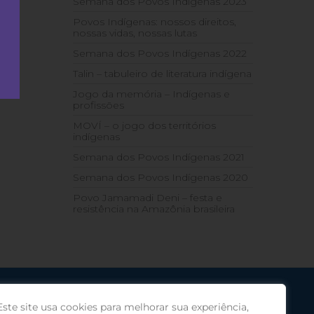
Semana dos Povos Indígenas 2023
Povos Indígenas: nossos direitos,
nossas vidas, nossas lutas
Semana dos Povos Indígenas 2022
Talin – tabuleiro de literatura indígena
Jogo da memória – Indígenas e
profissões
MOVÍ – o jogo dos territórios
indígenas
Semana dos Povos Indígenas 2021
Semana dos Povos Indígenas 2020
Povo Jamamadi Deni – festa e
resistência na Amazônia brasileira
Este site usa cookies para melhorar sua experiência,