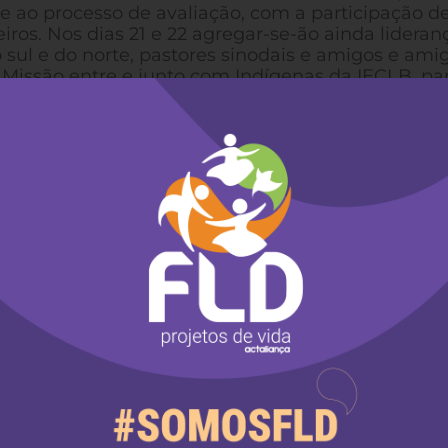
e ao processo de avaliação, com a participação d
eiros. Nos dias 21 e 22 agregar-se-ão ainda lideran
 sul e do norte, pastores sinodais e amigos e ami
Missão entre e junto com Indígenas da IECLB, pa
 Criação”. Nesta manhã houve uma celebração espe
o COMIN, criado pelo então Conselho Diretor da IE
membro da primeira composição do Conselho
esente. Na sequência, a
consultora Mara Vanessa
icas de avaliação
 representante do
mann. No seminário sobre o “Bem Viver na Criaçã
lógicos dialogando com a espiritualidade tradici
iprocidade e da suficiência em contraposição a val
assessorando o COMIN os pastores Carlos Bock e 
, dentre os quais Bruno Ferreira (Kaingang) e Sar