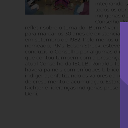
integrando-s
todos os obr
indígenas do
Conselho de 
refletir sobre o tema do “Bem Viver na
para marcar os 30 anos de existência d
em setembro de 1982. Pelo menos um 
nomeado, P.Ms. Edson Streck, esteve pr
conduziu o Conselho por algumas dinâm
que contou também com a presença do
atual Conselho da IECLB, Ronaldo Tess
haverá painéis com enfoques bíblico-teo
indígena, enfatizando os valores da rec
de crescimento e acumulação. Estarão 
Richter e lideranças indígenas presentes
Deni.