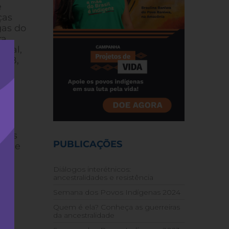
e
ças
gas do
ra
cial,
CLB,
o”
onal
ores
PUBLICAÇÕES
Ivone
avi
Diálogos interétnicos:
ancestralidades e resistência
Semana dos Povos Indígenas 2024
Quem é ela? Conheça as guerreiras
da ancestralidade