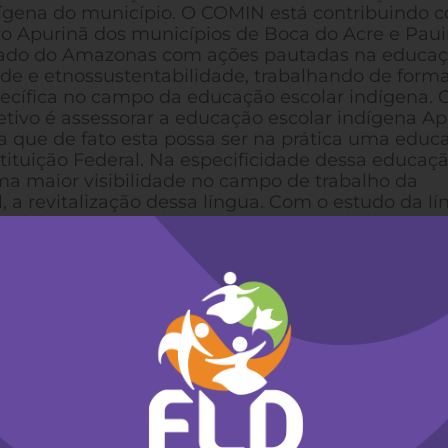
ígena do município. O COMIN está contribuindo 
o Apurinã dos municípios de Boca do Acre e Paui
ado do Amazonas com ações pautadas na educaç
de e etnossustentabilidade, trabalhando de for
ecífica no campo da educação escolar indígena. 
etivo é assessorar a educação escolar indígena Ap
a que de fato esta possa ser na prática uma educ
tituição Federal. Na especificidade dessa educaç
ma maior visibilidade no campo de trabalho da
 a revitalização dessa língua. Com o estudo da lí
 elaborar materiais didáticos na própria língua, 
 também ter a prática da escrita em apurinã.
dição a oralidade, vivendo agora em outro context
sentar outra conotação no processo de ensino-
ntamos com o apoio de falantes dessa língua, po
tes representam para as comunidades Apurinã
atado como professor da língua. O grande respeito 
e foi percebido durante toda a oficina. A oficina
os participantes com a seguinte pergunta: Qual 
urinã? A reflexão em torno dela gerou um debate 
es, que durante toda oficina amadureciam ainda ma