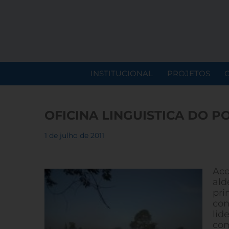
INSTITUCIONAL
PROJETOS
OFICINA LINGUISTICA DO P
1 de julho de 2011
Aco
ald
pri
con
lid
com