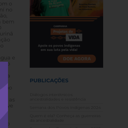
com o
ní no
ão,
ma bem
O
urinã
ação
ão
ngua e
como
o, a
PUBLICAÇÕES
is no
Diálogos interétnicos:
que as
ancestralidades e resistência
 teve
Semana dos Povos Indígenas 2024
a
Quem é ela? Conheça as guerreiras
bem
da ancestralidade
is o