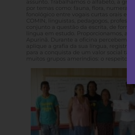
assunto. Trabalhamos o alfabeto, a graf
por temas como: fauna, flora, numerais
fonológico entre vogais curtas orais e 
COMIN, linguistas, pedagogos, professor
conjunto a questão da escrita, de forma
língua em estudo. Proporcionamos, assi
Apurinã. Durante a oficina percebemos 
aplique a grafia da sua língua, regist
para a conquista de um valor social tã
muitos grupos ameríndios: o respeito à 