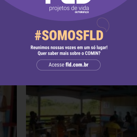
ia e o estudo de cada som, grupos de palavras divi
, grupos de palavras que demonstram o contraste
vogais curtas nasais. O povo Apurinã, em parceria 
es e os falantes da língua, tem tentado construir
 a trazer uma coerência com o próprio sistema da
m, uma discussão produtiva, eficaz para a língua
um esforço coletivo para que esse povo construa 
rando materialmente a sua oralidade, caminhando e
o discriminado em nosso país, porém almejado por
identidade cultural diferenciada.