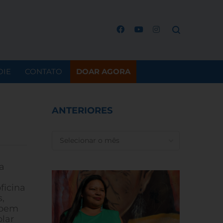
OIE
CONTATO
DOAR AGORA
ANTERIORES
ANTERIORES
a
ficina
,
, bem
lar