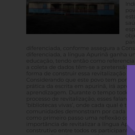
Ind
pov
est
saú
esp
obj
par
diferenciada, conforme assegura a Cons
diferenciada, a língua Apurinã ganha u
educação, tendo então como referencial,
a coleta de dados têm-se a pretensão de
forma de construir essa revitalização e
Considerando que este povo tem por tra
prática da escrita em apurinã, irá apre
aprendizagem. Durante o tempo todo co
processo de revitalização, esses falan
‘bibliotecas vivas’, onde cada qual é tr
comunidades demonstram por cada falant
como primeiro passo uma reflexão com 
importância de revitalizar a língua Ap
construtivo entre todos os participant