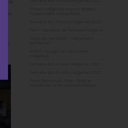
Semana dos Povos Indígenas 2023
didos
Povos Indígenas: nossos direitos,
com o
nossas vidas, nossas lutas
 em
Semana dos Povos Indígenas 2022
Talin – tabuleiro de literatura indígena
e
Jogo da memória – Indígenas e
profissões
ntão
MOVÍ – o jogo dos territórios
indígenas
Semana dos Povos Indígenas 2021
Semana dos Povos Indígenas 2020
Povo Jamamadi Deni – festa e
resistência na Amazônia brasileira