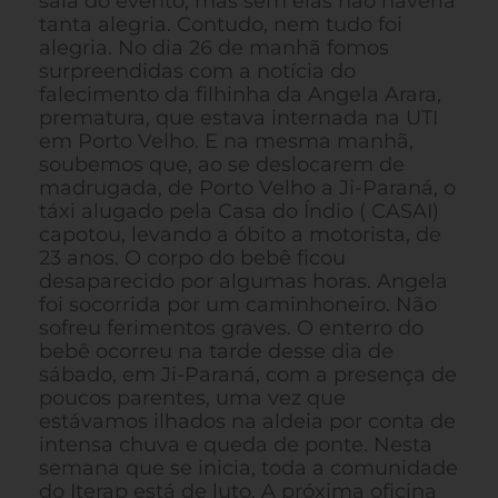
sala do evento, mas sem elas não haveria
tanta alegria. Contudo, nem tudo foi
alegria. No dia 26 de manhã fomos
surpreendidas com a notícia do
falecimento da filhinha da Angela Arara,
prematura, que estava internada na UTI
em Porto Velho. E na mesma manhã,
soubemos que, ao se deslocarem de
madrugada, de Porto Velho a Ji-Paraná, o
táxi alugado pela Casa do Índio ( CASAI)
capotou, levando a óbito a motorista, de
23 anos. O corpo do bebê ficou
desaparecido por algumas horas. Angela
foi socorrida por um caminhoneiro. Não
sofreu ferimentos graves. O enterro do
bebê ocorreu na tarde desse dia de
sábado, em Ji-Paraná, com a presença de
poucos parentes, uma vez que
estávamos ilhados na aldeia por conta de
intensa chuva e queda de ponte. Nesta
semana que se inicia, toda a comunidade
do Iterap está de luto. A próxima oficina