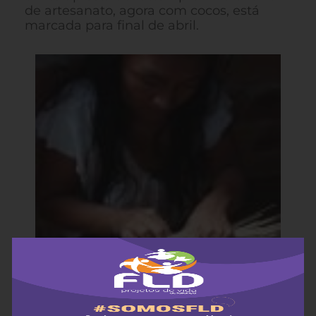
de artesanato, agora com cocos, está
marcada para final de abril.