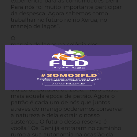
experiência para as comunidades Deni.
Para nós foi muito importante participar
da despesca. Agora sabemos como
trabalhar no futuro no rio Xeruã, no
manejo de lagos”.
O
manejo de lagos na colônia dos
pescadores Z 32 de Maraã na reserva de
desenvolvimento está dando muito certo.
O ex-presidente “Luisão” falou aos
associados reunidos na entrada dos lagos
durante a 1ª reunião para a pesca do
pirarucu no complexo do Lago Preto no
dia 26 de outubro de 2006: ” Não existe
mais aquela época de patrão. Agora o
patrão é cada um de nós que juntos
através do manejo poderemos conservar
a natureza e dela extrair o nosso
sustento… O futuro dessa reserva é
vocês.” Os Deni já entraram no caminho
rumo a sua autonomia na ocasião da