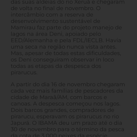
das suas aldeias do rio Xeruã e chegaram
de volta no final de novembro. O
intercâmbio com a reserva de
desenvolvimento sustentável de
Mamirau faz parte do projeto manejo de
lagos na área Deni, apoiado pelo
EED/Alemanha e pela FDL/IECLB. Havia
uma seca na região nunca vista antes.
Mas, apesar de todas estas dificuldades,
os Deni conseguiram observar in loco
todas as etapas da despesca dos
pirarucus.
A partir do dia 16 de novembro chegaram
cada vez mais famílias de pescadores da
cidade de Maraã/AM, com barcos e
canoas. A despesca começou nos lagos.
Dois barcos grandes, compradores de
pirarucu, esperavam os pirarucus no rio
Japurá. O IBAMA deu um prazo até o dia
30 de novembro para o término da pesca
da cota de 3 000 peixes da espécie,