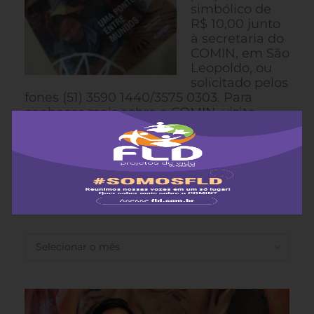
simbólico de
R$ 10,00 junto
à secretaria do
COMIN, em São
Leopoldo, ou
solicitado pelos
fones (51) 3590 1440/3575 0303. Para
conhecer mais sobre o COMIN, visite
www.comin.org.br
ANTERIORES
ANTERIORES