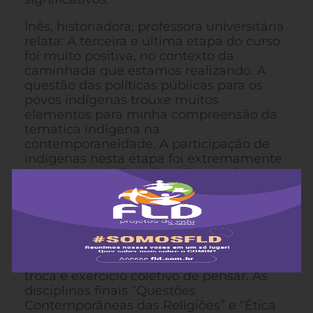
Inês, historiadora, professora universitária
relata: A terceira e última etapa do curso
foi muito positiva, no contexto da
caminhada que estamos realizando. A
questão das políticas públicas para os
povos indígenas trouxe muitos
elementos para minha compreensão da
temática indígena na
contemporaneidade. A participação de
indígenas nesta etapa foi extremamente
importante. A disciplina “Expressões
simbólico-culturais” foi significativa por
trabalhar com o pensamento indígena,
contribuindo para a ampliação de nosso
olhar antropológico. A apresentação dos
trabalhos educativos e de pesquisa pelos
participantes foram momentos de valiosa
troca e exercício coletivo de pensar. As
disciplinas finais “Questões
Contemporâneas das Religiões” e “Ética