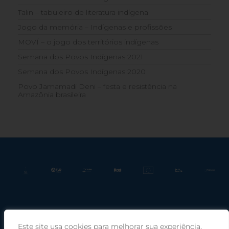
Talin – tabuleiro de literatura indígena
Jogo da memória – Indígenas e profissões
MOVÍ – o jogo dos territórios indígenas
Semana dos Povos Indígenas 2021
Semana dos Povos Indígenas 2020
Povo Jamamadi Deni – festa e resistência na
Amazônia brasileira
Este site usa cookies para melhorar sua experiência,