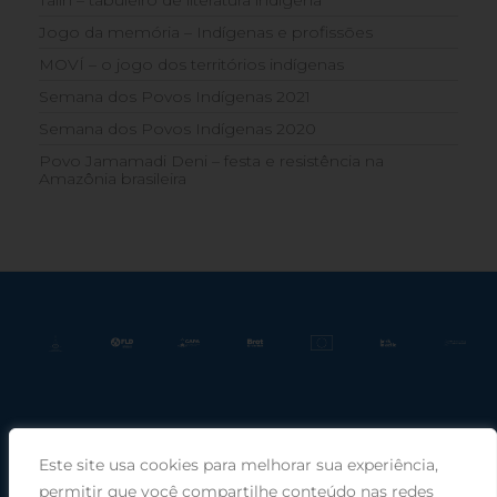
Jogo da memória – Indígenas e profissões
MOVÍ – o jogo dos territórios indígenas
Semana dos Povos Indígenas 2021
Semana dos Povos Indígenas 2020
Povo Jamamadi Deni – festa e resistência na
Amazônia brasileira
Este site usa cookies para melhorar sua experiência,
Praça Rui Barbosa, 220, sala 66, Porto Alegre, RS, 90030-100 |
permitir que você compartilhe conteúdo nas redes