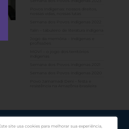
Semana dos Povos Indígenas 2023
Povos Indígenas: nossos direitos,
nossas vidas, nossas lutas
Semana dos Povos Indígenas 2022
Talin – tabuleiro de literatura indígena
Jogo da memória – Indígenas e
profissões
MOVÍ – o jogo dos territórios
indígenas
Semana dos Povos Indígenas 2021
Semana dos Povos Indígenas 2020
Povo Jamamadi Deni – festa e
resistência na Amazônia brasileira
Este site usa cookies para melhorar sua experiência,