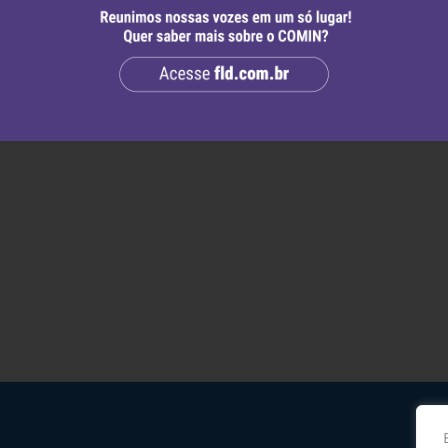
ra é tratar e ver o
dos/vistos. Esta
 cotidiano dos serviços