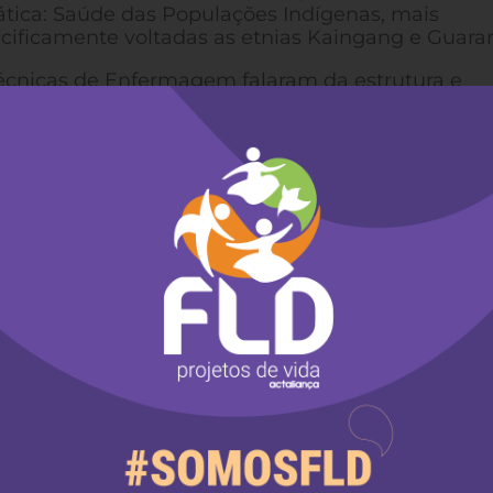
tica: Saúde das Populações Indígenas, mais
cificamente voltadas as etnias Kaingang e Guaran
écnicas de Enfermagem falaram da estrutura e
nização da saúde indígena, de responsabilidade 
ação Nacional de Saúde (FUNASA). Salientou – s
ela Equipe Multidisciplinar de Saúde Indígena a
uarani da Terra Indígena Guarita/RS.
nterlocução entre os participantes, foi na
 saber tradicional indígena (Kaingang e Guarani),
rca das especificidades culturais e dos saberes 
ou que o “kujã é o cuidador espiritual de seu pov
vitalizados, porque estão vivos na memória de seus
saúde necessitam serem articuladas com outros sis
ígenas”.
omplementaridade entre
, foram abordados com
ígena necessita de