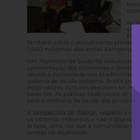
temá
espe
As T
orga
Fund
também sobre o atendimento prestado p
7.000 indígenas das etnias Kaingang e G
Um momento de bastante relevância na i
apresentação dos detentores e donos do
devido à curiosidade dos acadêmicos ace
sistema de saúde indígena. Anizia pontu
estes valores culturais precisam ser re
parentes. As práticas tradicionais de 
para a melhoria da saúde dos povos ind
A perspectiva de diálogo, respeito e c
os sistemas indígenas e não-indígenas
ênfase,, uma vez que a comunidade ind
ambas na atualidade.