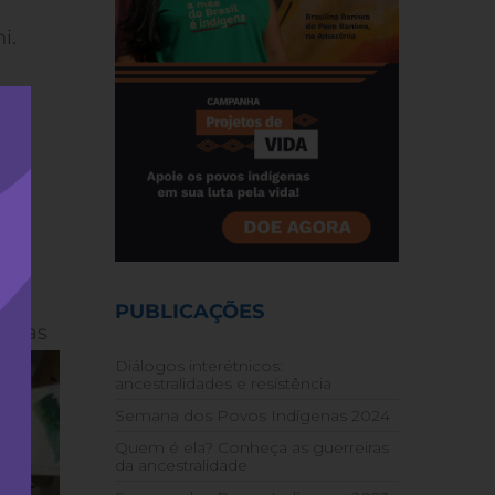
i.
da
e
s
do
o e
PUBLICAÇÕES
temas
Diálogos interétnicos:
ancestralidades e resistência
Semana dos Povos Indígenas 2024
Quem é ela? Conheça as guerreiras
da ancestralidade